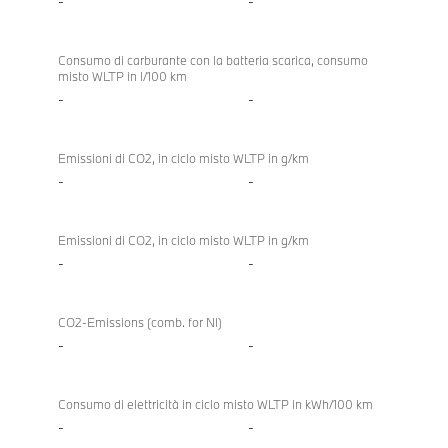
-
-
Consumo di carburante con la batteria scarica, consumo
misto WLTP in l/100 km
-
-
Emissioni di CO2, in ciclo misto WLTP in g/km
-
-
Emissioni di CO2, in ciclo misto WLTP in g/km
-
-
CO2-Emissions (comb. for NI)
-
-
Consumo di elettricità in ciclo misto WLTP in kWh/100 km
-
-