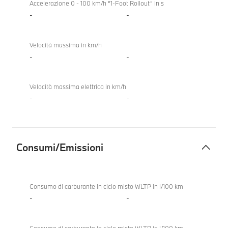
Accelerazione 0 - 100 km/h “1-Foot Rollout“ in s
-
-
Velocità massima in km/h
-
-
Velocità massima elettrica in km/h
-
-
Consumi/Emissioni
Consumi/Emissioni
BMW
840d
Consumo di carburante in ciclo misto WLTP in l/100 km
xDrive
-
-
Gran
Coupé