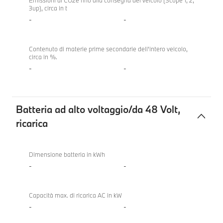
840d
Emissioni di CO2e fino alla consegna del veicolo (Scope 1, 2,
3up), circa in t
veicolo
xDrive
-
-
Gran
Coupé
Contenuto di materie prime secondarie dell'intero veicolo,
circa in %.
-
-
Batteria ad alto voltaggio/da 48 Volt,
ricarica
Batteria
BMW
ad
840d
Dimensione batteria in kWh
alto
xDrive
-
-
voltaggio/da
Gran
48
Coupé
Capacità max. di ricarica AC in kW
Volt,
-
-
ricarica