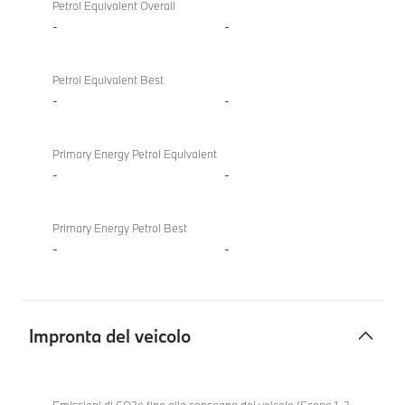
Petrol Equivalent Overall
-
-
Petrol Equivalent Best
-
-
Primary Energy Petrol Equivalent
-
-
Primary Energy Petrol Best
-
-
Impronta del veicolo
Impronta
BMW
del