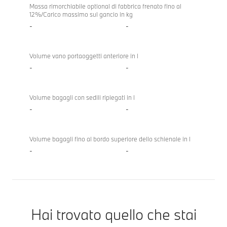
Massa rimorchiabile optional di fabbrica frenato fino al
12%/Carico massimo sul gancio in kg
-
-
Volume vano portaoggetti anteriore in l
-
-
Volume bagagli con sedili ripiegati in l
-
-
Volume bagagli fino al bordo superiore dello schienale in l
-
-
Hai trovato quello che stai