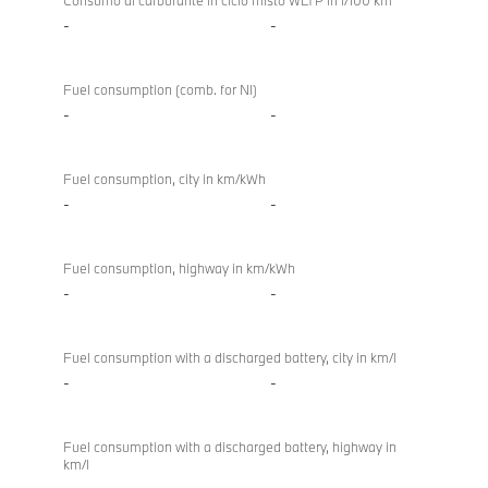
Consumo di carburante in ciclo misto WLTP in l/100 km
-
-
Fuel consumption (comb. for NI)
-
-
Fuel consumption, city in km/kWh
-
-
Fuel consumption, highway in km/kWh
-
-
Fuel consumption with a discharged battery, city in km/l
-
-
Fuel consumption with a discharged battery, highway in
km/l