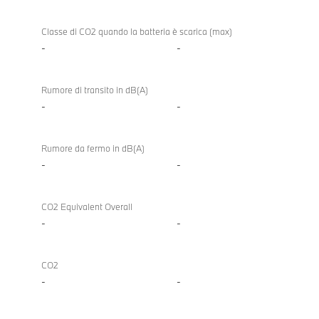
Classe di CO2 quando la batteria è scarica (max)
-
-
Rumore di transito in dB(A)
-
-
Rumore da fermo in dB(A)
-
-
CO2 Equivalent Overall
-
-
CO2
-
-