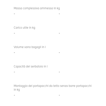
Massa complessiva ammessa in kg
-
-
Carico utile in kg
-
-
Volume vano bagagli in l
-
-
Capacità del serbatoio in l
-
-
Montaggio del portapacchi da tetto senza barre portapacchi
in kg
-
-