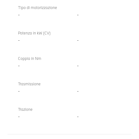
BMW
840d
Tipo di motorizzazione
xDrive
-
-
Gran
Coupé
Potenza in kW (CV)
-
-
Coppia in Nm
-
-
Trasmissione
-
-
Trazione
-
-