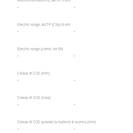
Autonomia elettrica, WLTP in km
-
-
Electric range, WLTP (City) in km
-
-
Electric range (comb. for NI)
-
-
Classe di CO2 (min)
-
-
Classe di CO2 (max)
-
-
Classe di CO2 quando la batteria è scarica (min)
-
-