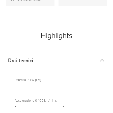
Highlights
Dati tecnici
Dati
BMW
tecnici
840d
Potenza in kW (CV)
xDrive
-
-
Gran
Coupé
Accelerazione 0-100 km/h in s
-
-