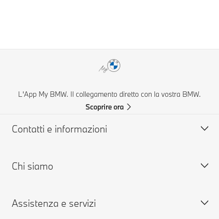
L'App My BMW. Il collegamento diretto con la vostra BMW.
Scoprire ora
Contatti e informazioni
Chi siamo
Aiuto & Contatti
FAQ: Domande frequenti
Assistenza e servizi
Concessionarie & Centri Service BMW
Lavora con noi