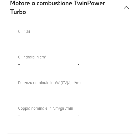
Motore a combustione TwinPower
Turbo
Motore
BMW
a
840d
Cilindri
combustione
xDrive
-
-
TwinPower
Gran
Turbo
Coupé
Cilindrata in cm³
-
-
Potenza nominale in kW (CV)/giri/min
-
-
Coppia nominale in Nm/giri/min
-
-