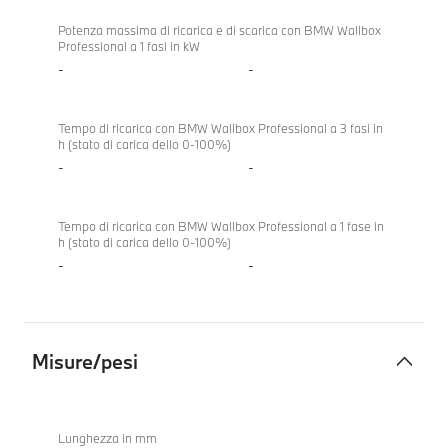
Potenza massima di ricarica e di scarica con BMW Wallbox
Professional a 1 fasi in kW
-
-
Tempo di ricarica con BMW Wallbox Professional a 3 fasi in
h (stato di carica dello 0-100%)
-
-
Tempo di ricarica con BMW Wallbox Professional a 1 fase in
h (stato di carica dello 0-100%)
-
-
Misure/pesi
Misure/pesi
BMW
840d
Lunghezza in mm