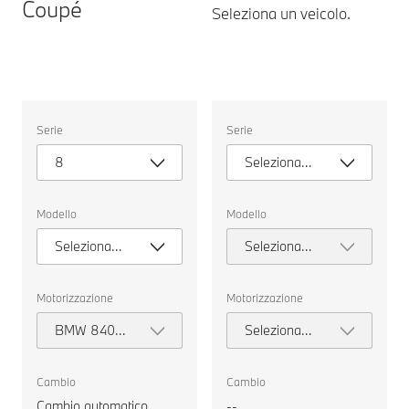
Coupé
Seleziona un veicolo.
Seleziona
Seleziona
Serie
Serie
un
un
veicolo.
veicolo.
8
Seleziona
serie
Modello
Modello
Seleziona
Seleziona
modello
modello
Motorizzazione
Motorizzazione
BMW 840d
Seleziona
xDrive Gran
motorizzazione
Coupé
Cambio
Cambio
Cambio automatico
--