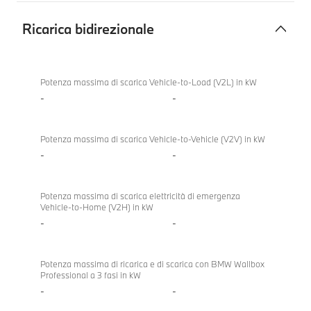
Ricarica bidirezionale
Ricarica
BMW
bidirezionale
840d
Potenza massima di scarica Vehicle-to-Load (V2L) in kW
xDrive
-
-
Gran
Coupé
Potenza massima di scarica Vehicle-to-Vehicle (V2V) in kW
-
-
Potenza massima di scarica elettricità di emergenza
Vehicle-to-Home (V2H) in kW
-
-
Potenza massima di ricarica e di scarica con BMW Wallbox
Professional a 3 fasi in kW
-
-