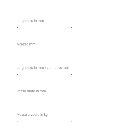
xDrive
-
-
Gran
Coupé
Larghezza in mm
-
-
Altezza mm
-
-
Larghezza in mm / con retrovisori
-
-
Passo ruote in mm
-
-
Massa a vuoto in kg
-
-