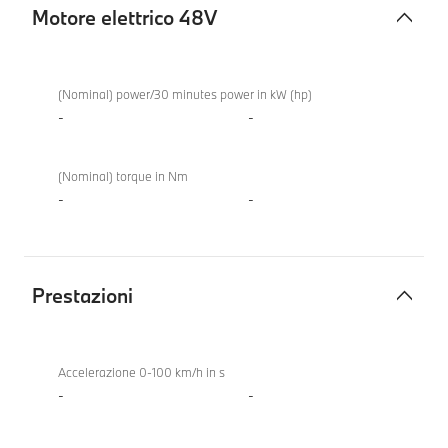
Motore elettrico 48V
Motore
BMW
elettrico
840d
(Nominal) power/30 minutes power in kW (hp)
48V
xDrive
-
-
Gran
Coupé
(Nominal) torque in Nm
-
-
Prestazioni
Prestazioni
BMW
840d
Accelerazione 0-100 km/h in s
xDrive
-
-
Gran
Coupé