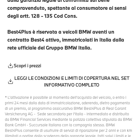
compravenduto, spettante al consumatore ai sensi
degli artt. 128 - 135 Cod Cons.
Best4Plus è riservata a veicoli BMW aventi un
contratto Best4 attivo, immatricolati in Italia dalla
rete ufficiale del Gruppo BMW Italia.
Scopri i prezzi
LEGGI LE CONDIZIONI E LIMITI DI COPERTURA NEL SET
INFORMATIVO COMPLETO
* L’attivazione è possibile al momento dell’acquisto del veicolo, o entro i
primi 24 mesi dalla data di immatricolazione, aderendo, dietro pagamento
di un premio, al programma assicurativo BMW Best4Plus di Real Garant
Versicherung AG - Sede secondaria per l’Italia - intermediato e distribuito
da BMW Financial Services mediante la polizza collettiva stipulata da BMW
Bank GmbH - Succursale Italiana con la compagnia stessa. BMW
Best4Plus consente di usufruire di servizi di riparazione per 2 anni e con km
illimitati a partire dalla scadenza della garanzie legale, fatti salvi i limiti e le