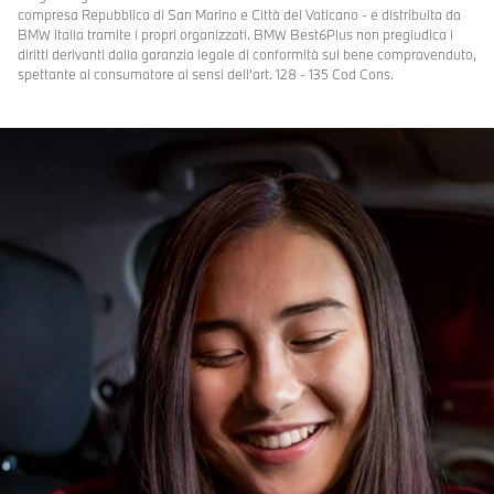
compresa Repubblica di San Marino e Città del Vaticano - e distribuita da
BMW Italia tramite i propri organizzati. BMW Best6Plus non pregiudica i
diritti derivanti dalla garanzia legale di conformità sul bene compravenduto,
spettante al consumatore ai sensi dell’art. 128 - 135 Cod Cons.