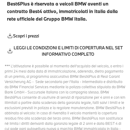
Best6Plus è riservata a veicoli BMW aventi un
contratto Best4 attivo, immatricolati in Italia dalla
rete ufficiale del Gruppo BMW Italia.
Scopri i prezzi
LEGGI LE CONDIZIONI E LIMITI DI COPERTURA NEL SET
INFORMATIVO COMPLETO
*** L’attivazione è possibile al momento dell’acquisto del veicolo, o entro i
primi 24 mesi dalla data di immatricolazione, aderendo, dietro pagamento
di un premio, al programma assicurativo BMW Best6Plus di Real Garant
Versicherung AG - Sede secondaria per l’Italia - intermediato e distribuito
da BMW Financial Services mediante la polizza collettiva stipulata da BMW
Bank GmbH - Succursale Italiana con la compagnia stessa. BMW
Best6Plus consente di usufruire di servizi di riparazione per 4 anni e con km
illimitati a partire dalla scadenza della garanzia legale, fatti salvi i limiti e le
esclusioni previsti in polizza e la regolare manutenzione. BMW Best6Plus è
abbinata al veicolo: in caso di rivendita il veicolo manterrà la copertura
residua fino alla scadenza del terzo anno. BMW Best6Plus non sostituisce
né limita i diritti derivanti dalla garanzia legale di 2 anni e dalla BEST 4 di
cui gode ogni autovettura nuova a marchio BMW immatricolata in Italia -