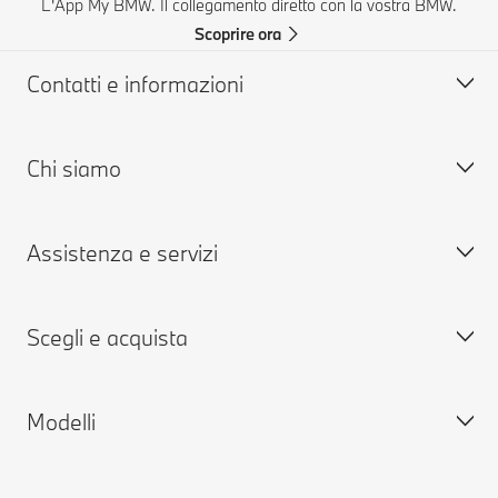
L'App My BMW. Il collegamento diretto con la vostra BMW.
Scoprire ora
Contatti e informazioni
Chi siamo
Aiuto & Contatti
FAQ: Domande frequenti
Assistenza e servizi
Concessionarie & Centri Service BMW
Lavora con noi
BMW Mobile Care
BMW.com
Scegli e acquista
Richiedi un'offerta
BMW Group
Prenota presso i Centri Service
MY BMW
Modelli
MY BMW App
Configura la tua BMW
BMW ConnectedDrive
Vetture disponibili nuove