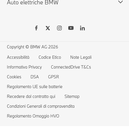
Auto elettriche BMW
Garanzie
Vetture disponibili usate
BMW Serie X
BMW Driver's Guide App
Shop Online
BMW M
BMW Remote Software Upgrade
Accessori BMW
BMW Touring
Vetture elettriche BMW
Richiami e Aggiornamenti Tecnici BMW Group
MYBMW Financial Services
BMW Berline
Ricarica pubblica per auto elettriche
Richiamo airbag Takata
Offerte BMW
Home Charging
Copyright © BMW AG 2026
Prenota un Test Drive
Gamma auto elettriche
Accessibilità
Codice Etico
Note Legali
Informativa Privacy
Costi delle auto elettriche
ConnectedDrive T&Cs
Cookies
DSA
GPSR
Vetture Plug-in Hybrid
Regolamento UE sulle batterie
Recedere dal contratto qui
Sitemap
Condizioni Generali di compravendita
Regolamento Omaggio HVO