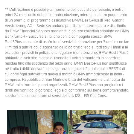
** L’attivazione è possibile al momento dell’acquisto del veicolo, o entro i
primi 24 mesi dalla data di immatricolazione, aderendo, dietro pagamento
di un premio, al programma assicurativo BMW Best5Plus di Real Garant
Versicherung AG - Sede secondaria per l’Italia - intermediato e distribuito
da BMW Financial Services mediante la polizza collettiva stipulata da BMW
Bank GmbH - Succursale Italiana con la compagnia stessa. BMW
Best5Plus consente di usufruire di servizi di riparazione per 3 anni e con km
illimitati a partire dalla scadenza della garanzia legale, fatti salvi i limiti e le
esclusioni previsti in polizza e la regolare manutenzione. BMW Best5Plus è
abbinata al veicolo: in caso di rivendita il veicolo manterrà la copertura
residua fino alla scadenza del terzo anno. BMW Best5Plus non sostituisce
né limita i diritti derivanti dalla garanzia legale di 2 anni e dalla BEST 4 di
cui gode ogni autovettura nuova a marchio BMW immatricolata in Italia -
compresa Repubblica di San Marino e Città del Vaticano - e distribuita da
BMW Italia tramite i propri organizzati. BMW Best5Plus non pregiudica i
diritti derivanti dalla garanzia legale di conformità sul bene compravenduto,
spettante al consumatore ai sensi dell’art. 128 - 135 Cod Cons.