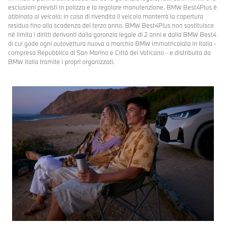
esclusioni previsti in polizza e la regolare manutenzione. BMW Best4Plus è
abbinata al veicolo: in caso di rivendita il veicolo manterrà la copertura
residua fino alla scadenza del terzo anno. BMW Best4Plus non sostituisce
né limita i diritti derivanti dalla garanzia legale di 2 anni e dalla BMW Best4
di cui gode ogni autovettura nuova a marchio BMW immatricolata in Italia -
compresa Repubblica di San Marino e Città del Vaticano - e distribuita da
BMW Italia tramite i propri organizzati.