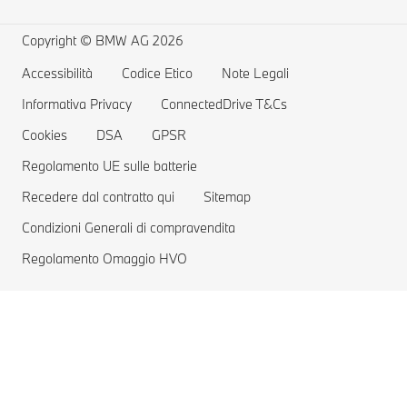
Richiami e Aggiornamenti Tecnici BMW Group
MYBMW Financial Services
BMW Berline
Ricarica pubblica per auto elettriche
Richiamo airbag Takata
Offerte BMW
Home Charging
Copyright © BMW AG 2026
Prenota un Test Drive
Gamma auto elettriche
Accessibilità
Codice Etico
Note Legali
Informativa Privacy
Costi delle auto elettriche
ConnectedDrive T&Cs
Cookies
DSA
GPSR
Vetture Plug-in Hybrid
Regolamento UE sulle batterie
Recedere dal contratto qui
Sitemap
Condizioni Generali di compravendita
Regolamento Omaggio HVO