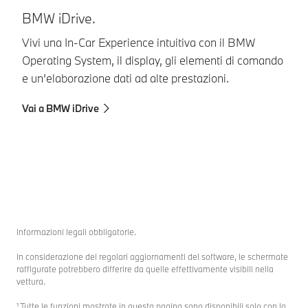
BMW iDrive.
F
Vivi una In-Car Experience intuitiva con il BMW
Vu
Operating System, il display, gli elementi di comando
in
e un’elaborazione dati ad alte prestazioni.
co
Co
Vai a BMW iDrive
Al
Informazioni legali obbligatorie.
In considerazione dei regolari aggiornamenti del software, le schermate
raffigurate potrebbero differire da quelle effettivamente visibili nella
vettura.
¹ Tutte le funzioni mostrate in questa pagina sono disponibili solo con la