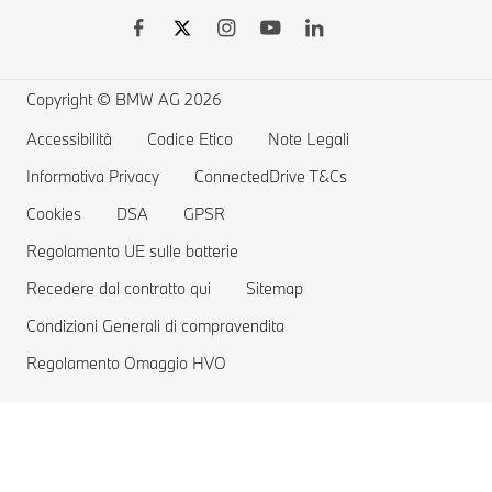
BMW Remote Software Upgrade
Accessori BMW
BMW Touring
Vetture elettriche BMW
Richiami e Aggiornamenti Tecnici BMW Group
MYBMW Financial Services
BMW Berline
Ricarica pubblica per auto elettriche
Richiamo airbag Takata
Offerte BMW
Home Charging
Copyright © BMW AG 2026
Prenota un Test Drive
Gamma auto elettriche
Accessibilità
Codice Etico
Note Legali
Informativa Privacy
Costi delle auto elettriche
ConnectedDrive T&Cs
Cookies
DSA
GPSR
Vetture Plug-in Hybrid
Regolamento UE sulle batterie
Recedere dal contratto qui
Sitemap
Condizioni Generali di compravendita
Regolamento Omaggio HVO