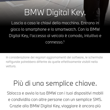
BMW Digital Key.
Lascia a casa le chiavi della macchina. Entrano in
gioco lo smartphone e lo smartwatch. Con la BMW
Digital Key, l'accesso al veicolo è comodo, intuitivo e
connesso.¹
In considerazione dei regolari aggiornamenti del software, le schermate
raffigurate potrebbero differire da quelle effettivamente visibili nella
vettura.
Più di una semplice chiave.
Sblocca e avvia la tua BMW con i tuoi dispositivi mobili
e condividila con altre persone con un semplice SMS.
Grazie alla BMW Digital Key, viaggiare è ancora più