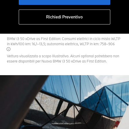
Richiedi Preventivo
BMW i3 50 xDrive as First Edition: Consumi elettrici in ciclo misto WLTP
in kWh/100 km: 16,1–13,5; autonomia elettrica, WLTP in km: 758–906
Vettura visualizzata a scopo illustrativo. Alcuni optional potrebbero non
essere disponibili per Nuova BMW i3 50 xDrive as First Edition.