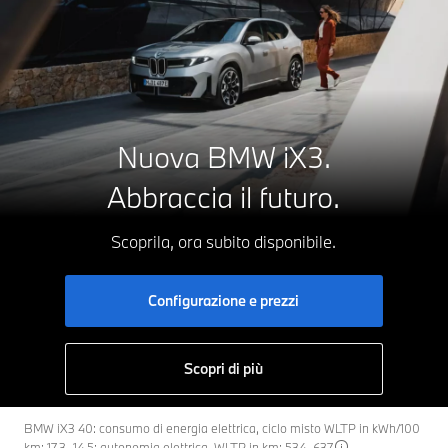
Nuova BMW iX3.
Abbraccia il futuro.
Scoprila, ora subito disponibile.
Configurazione e prezzi
Scopri di più
BMW iX3 40: consumo di energia elettrica, ciclo misto WLTP in kWh/100
km: 17,3–14,5; autonomia elettrica, WLTP in km: 534–637