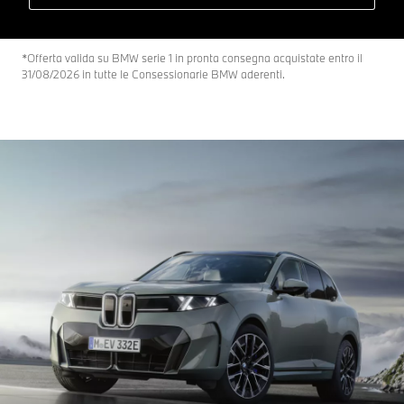
*Offerta valida su BMW serie 1 in pronta consegna acquistate entro il
31/08/2026 in tutte le Consessionarie BMW aderenti.