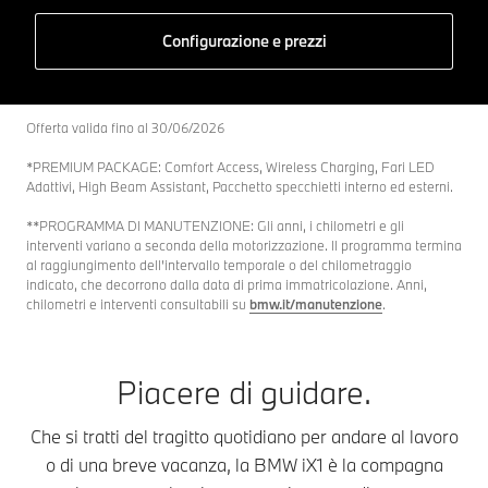
Configurazione e prezzi
Offerta valida fino al 30/06/2026
*PREMIUM PACKAGE: Comfort Access, Wireless Charging, Fari LED
Adattivi, High Beam Assistant, Pacchetto specchietti interno ed esterni.
**PROGRAMMA DI MANUTENZIONE: Gli anni, i chilometri e gli
interventi variano a seconda della motorizzazione. Il programma termina
al raggiungimento dell’intervallo temporale o del chilometraggio
indicato, che decorrono dalla data di prima immatricolazione. Anni,
chilometri e interventi consultabili su
bmw.it/manutenzione
.
Piacere di guidare.
Che si tratti del tragitto quotidiano per andare al lavoro
o di una breve vacanza, la BMW iX1 è la compagna