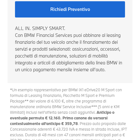
ca
Richiedi Preventivo
26
in
co
Im
ALL IN. SIMPLY SMART.
st
Con BMW Financial Services puoi abbinare al leasing
ist
finanziario del tuo veicolo anche il finanziamento dei
in
servizi e prodotti selezionati: assicurazioni, accessori,
Co
co
pacchetti di manutenzione, soluzioni di mobilità
Ita
integrata e articoli di abbigliamento della linea BMW in
vis
un unico pagamento mensile insieme all’auto.
Of
BM
*Un esempio rappresentativo per BMW iX1 eDrive20 M Sport con
formula di Leasing finanziario, Pacchetto M Sport e Premium
Package** del valore di 6.100 €, oltre che programma di
Al
manutenzione ordinaria BMW Service Inclusive*** (5 anni e KM
del
illimitati) inclusi nell'offerta senza costi aggiuntivi.
Anticipo o
eventuale permuta € 12.160. Primo canone da versarsi
contestualmente all'anticipo € 359,78
. Prezzo auto proposto dalle
Concessionarie aderenti € 43.720 IVA e messa in strada incluse, IPT
esclusa. Durata di 48 mesi con 47 canoni mensili anticipati pari a €