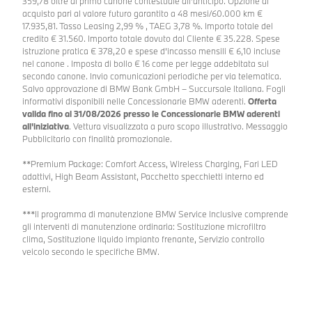
359,78 oltre al primo canone contestuale all’anticipo. Opzione di
acquisto pari al valore futuro garantito a 48 mesi/60.000 km €
17.935,81. Tasso Leasing 2,99 % , TAEG 3,78 %. Importo totale del
credito € 31.560. Importo totale dovuto dal Cliente € 35.228. Spese
istruzione pratica € 378,20 e spese d’incasso mensili € 6,10 incluse
nel canone . Imposta di bollo € 16 come per legge addebitata sul
secondo canone. Invio comunicazioni periodiche per via telematica.
Salvo approvazione di BMW Bank GmbH – Succursale Italiana. Fogli
informativi disponibili nelle Concessionarie BMW aderenti.
Offerta
valida fino al 31/08/2026 presso le Concessionarie BMW aderenti
all'iniziativa
. Vettura visualizzata a puro scopo illustrativo. Messaggio
Pubblicitario con finalità promozionale.
**Premium Package: Comfort Access, Wireless Charging, Fari LED
adattivi, High Beam Assistant, Pacchetto specchietti interno ed
esterni.
***Il programma di manutenzione BMW Service Inclusive comprende
gli interventi di manutenzione ordinaria: Sostituzione microfiltro
clima, Sostituzione liquido impianto frenante, Servizio controllo
veicolo secondo le specifiche BMW.