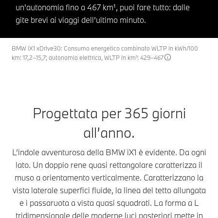
un'autonomia fino a 467 km¹, puoi fare tutto: dalle
gite brevi ai viaggi dell’ultimo minuto.
BMW iX1 xDrive30: Consumo energetico combinato WLTP in kWh/100
km: 17,2–15,7; autonomia elettrica, WLTP in km¹: 429–467
Progettata per 365 giorni
all’anno.
L’indole avventurosa della BMW iX1 è evidente. Da ogni
lato. Un doppio rene quasi rettangolare caratterizza il
muso a orientamento verticalmente. Caratterizzano la
vista laterale superfici fluide, la linea del tetto allungata
e i passaruota a vista quasi squadrati. La forma a L
tridimensionale delle moderne luci posteriori mette in