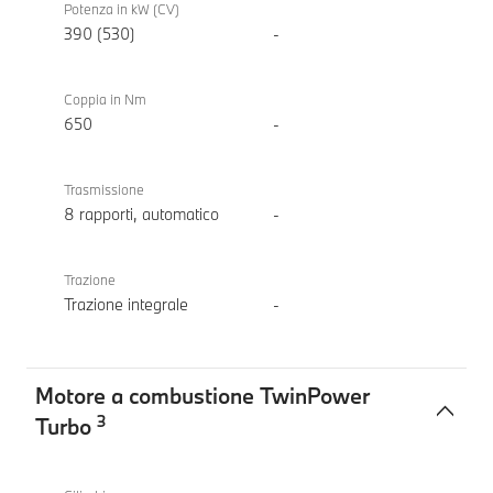
Potenza in kW (CV)
390 (530)
-
Coppia in Nm
650
-
Trasmissione
8 rapporti, automatico
-
Trazione
Trazione integrale
-
Motore a combustione TwinPower
3
Turbo
Motore
BMW M3
a