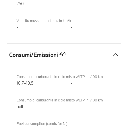
250
-
Velocità massima elettrica in km/h
-
-
3
,
4
Consumi/Emissioni
Consumi/Emissioni
BMW M3
Competition
Consumo di carburante in ciclo misto WLTP in l/100 km
M xDrive
10,7–10,5
-
Touring
Consumo di carburante in ciclo misto WLTP in l/100 km
null
-
Fuel consumption (comb. for NI)