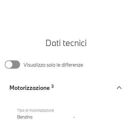
Dati tecnici
Visualizza solo le differenze
3
Motorizzazione
Motorizzazione
BMW M3
Competition
Tipo di motorizzazione
M xDrive
Benzina
-
Touring