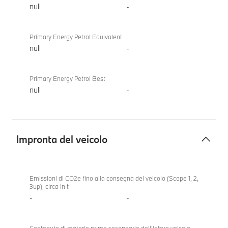
null
-
Primary Energy Petrol Equivalent
null
-
Primary Energy Petrol Best
null
-
Impronta del veicolo
Impronta
BMW M3
del
Competition
Emissioni di CO2e fino alla consegna del veicolo (Scope 1, 2,
3up), circa in t
veicolo
M xDrive
-
-
Touring