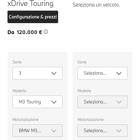
xDrive Touring
Seleziona un veicolo.
Configurazione & prezzi
Da
120.000 €
Seleziona
Seleziona
Serie
Serie
un
un
veicolo.
veicolo.
3
Seleziona
serie
Modello
Modello
M3 Touring
Seleziona
modello
Motorizzazione
Motorizzazione
BMW M3
Seleziona
Competition
motorizzazione