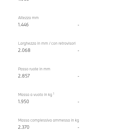
Altezza mm
1.446
-
Larghezza in mm / con retrovisori
2.068
-
Passo ruote in mm
2.857
-
1
Massa a vuoto in kg
1.950
-
Massa complessiva ammessa in kg
2.370
-