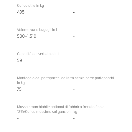
Carico utile in kg
495
-
Volume vano bagagli in l
500–1.510
-
Capacità del serbatoio in l
59
-
Montaggio del portapacchi da tetto senza barre portapacchi
in kg
75
-
Massa rimorchiabile optional di fabbrica frenato fino al
12%/Carico massimo sul gancio in kg
-
-