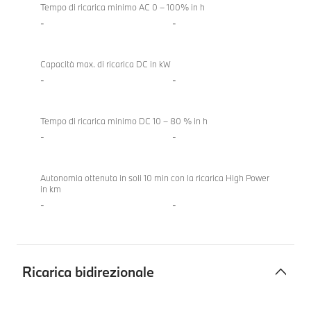
Tempo di ricarica minimo AC 0 – 100% in h
-
-
Capacità max. di ricarica DC in kW
-
-
Tempo di ricarica minimo DC 10 – 80 % in h
-
-
Autonomia ottenuta in soli 10 min con la ricarica High Power
in km
-
-
Ricarica bidirezionale
Ricarica
BMW M3