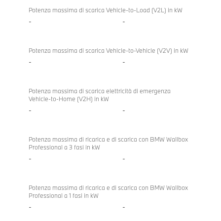
bidirezionale
Competition
Potenza massima di scarica Vehicle-to-Load (V2L) in kW
M xDrive
-
-
Touring
Potenza massima di scarica Vehicle-to-Vehicle (V2V) in kW
-
-
Potenza massima di scarica elettricità di emergenza
Vehicle-to-Home (V2H) in kW
-
-
Potenza massima di ricarica e di scarica con BMW Wallbox
Professional a 3 fasi in kW
-
-
Potenza massima di ricarica e di scarica con BMW Wallbox
Professional a 1 fasi in kW
-
-