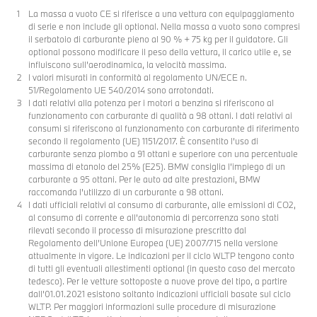
La massa a vuoto CE si riferisce a una vettura con equipaggiamento
di serie e non include gli optional. Nella massa a vuoto sono compresi
il serbatoio di carburante pieno al 90 % + 75 kg per il guidatore. Gli
optional possono modificare il peso della vettura, il carico utile e, se
influiscono sull’aerodinamica, la velocità massima.
I valori misurati in conformità al regolamento UN/ECE n.
51/Regolamento UE 540/2014 sono arrotondati.
I dati relativi alla potenza per i motori a benzina si riferiscono al
funzionamento con carburante di qualità a 98 ottani. I dati relativi ai
consumi si riferiscono al funzionamento con carburante di riferimento
secondo il regolamento (UE) 1151/2017. È consentito l’uso di
carburante senza piombo a 91 ottani e superiore con una percentuale
massima di etanolo del 25% (E25). BMW consiglia l’impiego di un
carburante a 95 ottani. Per le auto ad alte prestazioni, BMW
raccomanda l'utilizzo di un carburante a 98 ottani.
I dati ufficiali relativi al consumo di carburante, alle emissioni di CO2,
al consumo di corrente e all’autonomia di percorrenza sono stati
rilevati secondo il processo di misurazione prescritto dal
Regolamento dell’Unione Europea (UE) 2007/715 nella versione
attualmente in vigore. Le indicazioni per il ciclo WLTP tengono conto
di tutti gli eventuali allestimenti optional (in questo caso del mercato
tedesco). Per le vetture sottoposte a nuove prove del tipo, a partire
dall’01.01.2021 esistono soltanto indicazioni ufficiali basate sul ciclo
WLTP. Per maggiori informazioni sulle procedure di misurazione