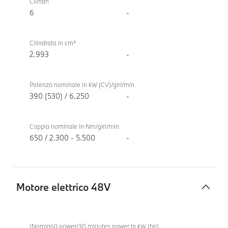
Competition
Cilindri
combustione
M xDrive
6
-
TwinPower
Touring
Turbo
Cilindrata in cm³
2.993
-
Potenza nominale in kW (CV)/giri/min
390 (530) / 6.250
-
Coppia nominale in Nm/giri/min
650 / 2.300 - 5.500
-
Motore elettrico 48V
Motore
BMW M3
elettrico
Competition
(Nominal) power/30 minutes power in kW (hp)