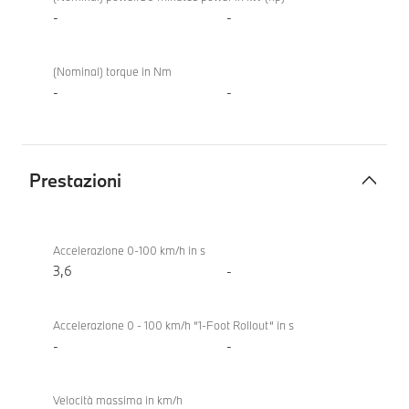
48V
M xDrive
-
-
Touring
(Nominal) torque in Nm
-
-
Prestazioni
Prestazioni
BMW M3
Competition
Accelerazione 0-100 km/h in s
M xDrive
3,6
-
Touring
Accelerazione 0 - 100 km/h “1-Foot Rollout“ in s
-
-
Velocità massima in km/h