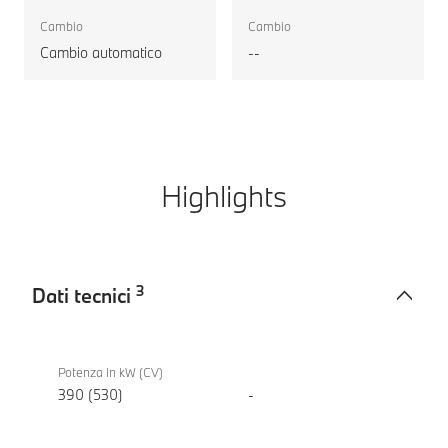
M xDrive
Cambio
Cambio
Touring
Cambio automatico
--
Highlights
3
Dati tecnici
Dati
BMW M3
tecnici
Competition
Potenza in kW (CV)
M xDrive
390 (530)
-
Touring