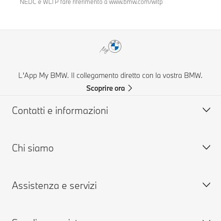
NEDC e WLTP fare riferimento a www.bmw.com/wltp
L'App My BMW. Il collegamento diretto con la vostra BMW.
Scoprire ora
Contatti e informazioni
Chi siamo
Aiuto & Contatti
FAQ: Domande frequenti
Assistenza e servizi
Concessionarie & Centri Service BMW
Lavora con noi
BMW Mobile Care
BMW.com