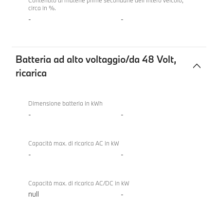
Contenuto di materie prime secondarie dell'intero veicolo,
circa in %.
-
-
Batteria ad alto voltaggio/da 48 Volt,
ricarica
Batteria
BMW M3
ad
Competition
Dimensione batteria in kWh
alto
M xDrive
-
-
voltaggio/da
Touring
48
Capacità max. di ricarica AC in kW
Volt,
-
-
ricarica
Capacità max. di ricarica AC/DC in kW
null
-