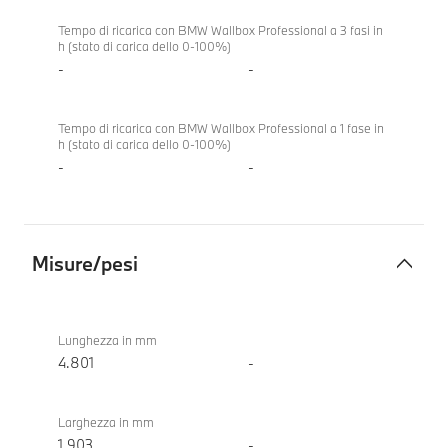
Tempo di ricarica con BMW Wallbox Professional a 3 fasi in
h (stato di carica dello 0-100%)
-
-
Tempo di ricarica con BMW Wallbox Professional a 1 fase in
h (stato di carica dello 0-100%)
-
-
Misure/pesi
Misure/pesi
BMW M3
Competition
Lunghezza in mm
M xDrive
4.801
-
Touring
Larghezza in mm
1.903
-