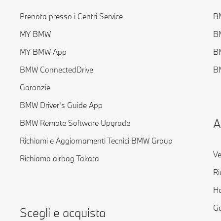
Prenota presso i Centri Service
BM
MY BMW
B
MY BMW App
B
BMW ConnectedDrive
BM
Garanzie
BMW Driver's Guide App
A
BMW Remote Software Upgrade
Richiami e Aggiornamenti Tecnici BMW Group
Ve
Richiamo airbag Takata
Ri
H
Ga
Scegli e acquista