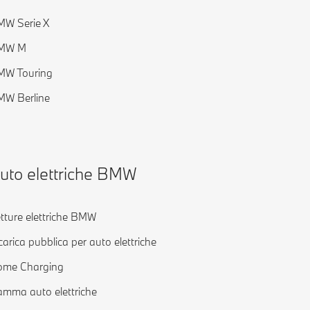
W Serie X
MW M
MW Touring
W Berline
uto elettriche BMW
tture elettriche BMW
carica pubblica per auto elettriche
ome Charging
mma auto elettriche