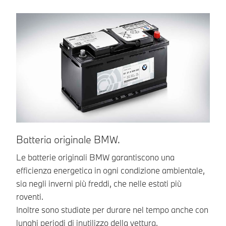
Batteria originale BMW.
F
Le batterie originali BMW garantiscono una
La
efficienza energetica in ogni condizione ambientale,
ga
sia negli inverni più freddi, che nelle estati più
pu
roventi.
qu
Inoltre sono studiate per durare nel tempo anche con
In
lunghi periodi di inutilizzo della vettura.
un