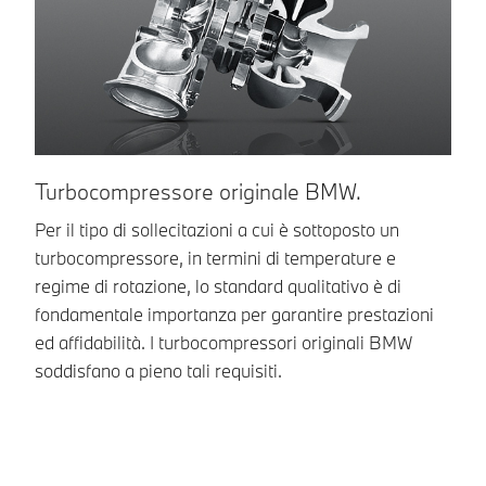
Turbocompressore originale BMW.
C
Per il tipo di sollecitazioni a cui è sottoposto un
L’
turbocompressore, in termini di temperature e
ga
regime di rotazione, lo standard qualitativo è di
ne
fondamentale importanza per garantire prestazioni
ca
ed affidabilità. I turbocompressori originali BMW
an
soddisfano a pieno tali requisiti.
in
co