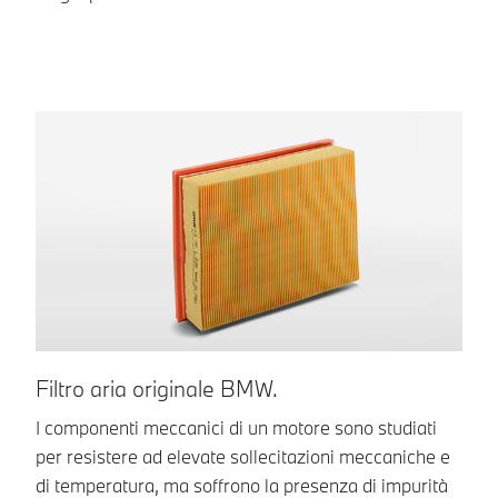
Filtro aria originale BMW.
F
I componenti meccanici di un motore sono studiati
Un
per resistere ad elevate sollecitazioni meccaniche e
BM
di temperatura, ma soffrono la presenza di impurità
el