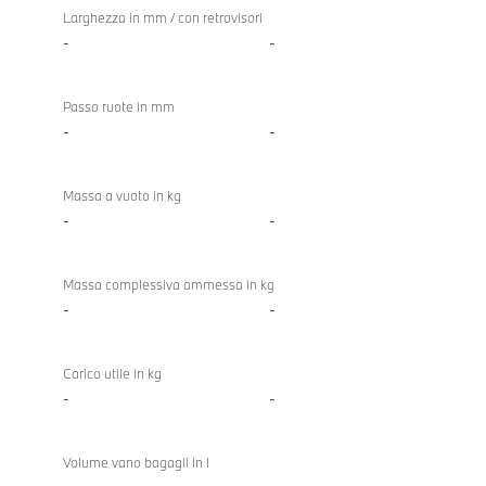
Larghezza in mm / con retrovisori
-
-
Passo ruote in mm
-
-
Massa a vuoto in kg
-
-
Massa complessiva ammessa in kg
-
-
Carico utile in kg
-
-
Volume vano bagagli in l