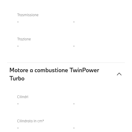
Trasmissione
-
-
Trazione
-
-
Motore a combustione TwinPower
Turbo
Motore
a
Cilindri
combustione
-
-
TwinPower
Turbo
Cilindrata in cm³
-
-