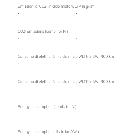
Emissioni di CO2, in ciclo misto WLTP in g/km
-
-
CO2-Emissions (comb. for NI)
-
-
Consumo di elettricità in ciclo misto WLTP in kWh/100 km
-
-
Consumo di elettricità in ciclo misto WLTP in kWh/100 km
-
-
Energy consumption (comb. for NI)
-
-
Energy consumption, city in km/kWh