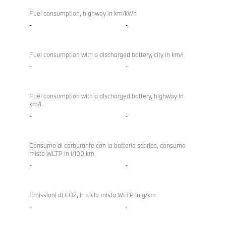
Fuel consumption, highway in km/kWh
-
-
Fuel consumption with a discharged battery, city in km/l
-
-
Fuel consumption with a discharged battery, highway in
km/l
-
-
Consumo di carburante con la batteria scarica, consumo
misto WLTP in l/100 km
-
-
Emissioni di CO2, in ciclo misto WLTP in g/km
-
-