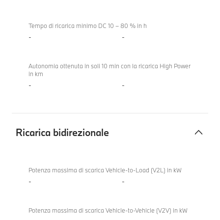
Tempo di ricarica minimo DC 10 – 80 % in h
-
-
Autonomia ottenuta in soli 10 min con la ricarica High Power
in km
-
-
Ricarica bidirezionale
Ricarica
bidirezionale
Potenza massima di scarica Vehicle-to-Load (V2L) in kW
-
-
Potenza massima di scarica Vehicle-to-Vehicle (V2V) in kW