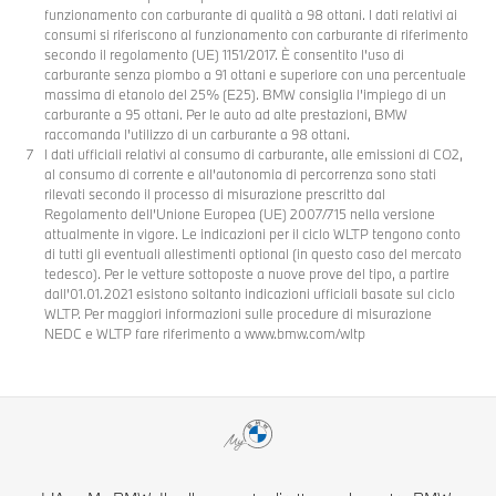
funzionamento con carburante di qualità a 98 ottani. I dati relativi ai
consumi si riferiscono al funzionamento con carburante di riferimento
secondo il regolamento (UE) 1151/2017. È consentito l’uso di
carburante senza piombo a 91 ottani e superiore con una percentuale
massima di etanolo del 25% (E25). BMW consiglia l’impiego di un
carburante a 95 ottani. Per le auto ad alte prestazioni, BMW
raccomanda l'utilizzo di un carburante a 98 ottani.
I dati ufficiali relativi al consumo di carburante, alle emissioni di CO2,
al consumo di corrente e all’autonomia di percorrenza sono stati
rilevati secondo il processo di misurazione prescritto dal
Regolamento dell’Unione Europea (UE) 2007/715 nella versione
attualmente in vigore. Le indicazioni per il ciclo WLTP tengono conto
di tutti gli eventuali allestimenti optional (in questo caso del mercato
tedesco). Per le vetture sottoposte a nuove prove del tipo, a partire
dall’01.01.2021 esistono soltanto indicazioni ufficiali basate sul ciclo
WLTP. Per maggiori informazioni sulle procedure di misurazione
NEDC e WLTP fare riferimento a www.bmw.com/wltp