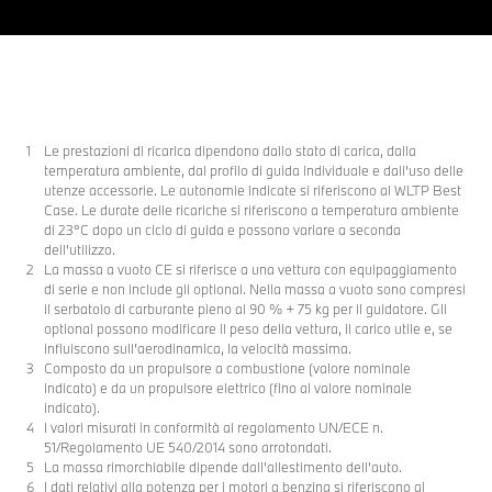
Le prestazioni di ricarica dipendono dallo stato di carica, dalla
temperatura ambiente, dal profilo di guida individuale e dall'uso delle
utenze accessorie. Le autonomie indicate si riferiscono al WLTP Best
Case. Le durate delle ricariche si riferiscono a temperatura ambiente
di 23°C dopo un ciclo di guida e possono variare a seconda
dell’utilizzo.
La massa a vuoto CE si riferisce a una vettura con equipaggiamento
di serie e non include gli optional. Nella massa a vuoto sono compresi
il serbatoio di carburante pieno al 90 % + 75 kg per il guidatore. Gli
optional possono modificare il peso della vettura, il carico utile e, se
influiscono sull’aerodinamica, la velocità massima.
Composto da un propulsore a combustione (valore nominale
indicato) e da un propulsore elettrico (fino al valore nominale
indicato).
I valori misurati in conformità al regolamento UN/ECE n.
51/Regolamento UE 540/2014 sono arrotondati.
La massa rimorchiabile dipende dall’allestimento dell’auto.
I dati relativi alla potenza per i motori a benzina si riferiscono al