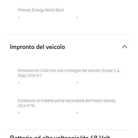
Primary Energy Petrol Best
-
-
Impronta del veicolo
Impronta
del
Emissioni di CO2e fino alla consegna del veicolo (Scope 1, 2,
3up), circa in t
veicolo
-
-
Contenuto di materie prime secondarie dell'intero veicolo,
circa in %.
-
-
Batteria ad alto voltaggio/da 48 Volt,