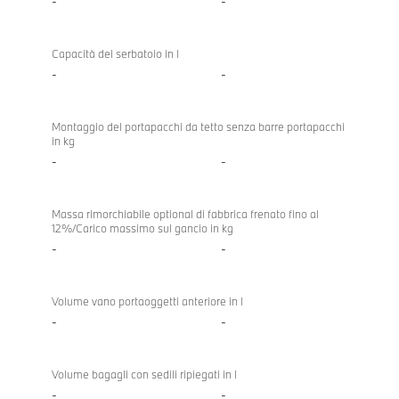
-
-
Capacità del serbatoio in l
-
-
Montaggio del portapacchi da tetto senza barre portapacchi
in kg
-
-
Massa rimorchiabile optional di fabbrica frenato fino al
12%/Carico massimo sul gancio in kg
-
-
Volume vano portaoggetti anteriore in l
-
-
Volume bagagli con sedili ripiegati in l
-
-