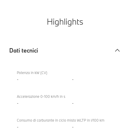
Highlights
Dati tecnici
Dati
tecnici
Potenza in kW (CV)
-
-
Accelerazione 0-100 km/h in s
-
-
Consumo di carburante in ciclo misto WLTP in l/100 km
-
-