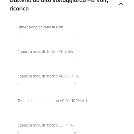
ricarica
Batteria
ad
Dimensione batteria in kWh
alto
-
-
voltaggio/da
48
Capacità max. di ricarica AC in kW
Volt,
-
-
ricarica
Capacità max. di ricarica AC/DC in kW
-
-
Tempo di ricarica minimo AC 0 – 100% in h
-
-
Capacità max. di ricarica DC in kW
-
-