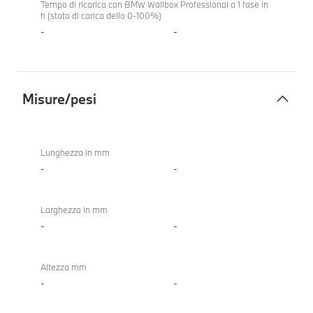
Tempo di ricarica con BMW Wallbox Professional a 1 fase in
h (stato di carica dello 0-100%)
-
-
Misure/pesi
Misure/pesi
Lunghezza in mm
-
-
Larghezza in mm
-
-
Altezza mm
-
-