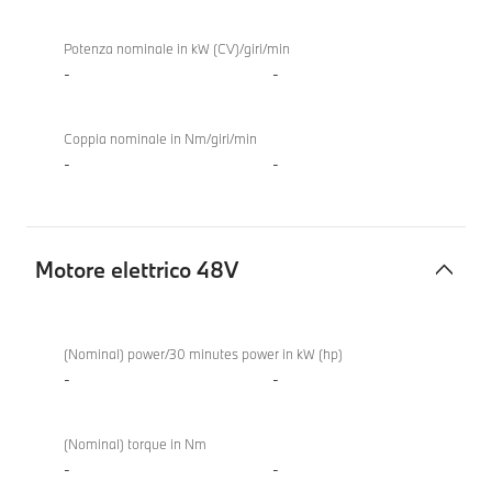
Potenza nominale in kW (CV)/giri/min
-
-
Coppia nominale in Nm/giri/min
-
-
Motore elettrico 48V
Motore
elettrico
(Nominal) power/30 minutes power in kW (hp)
48V
-
-
(Nominal) torque in Nm
-
-