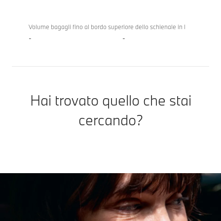
Volume bagagli fino al bordo superiore dello schienale in l
-
-
Hai trovato quello che stai
cercando?