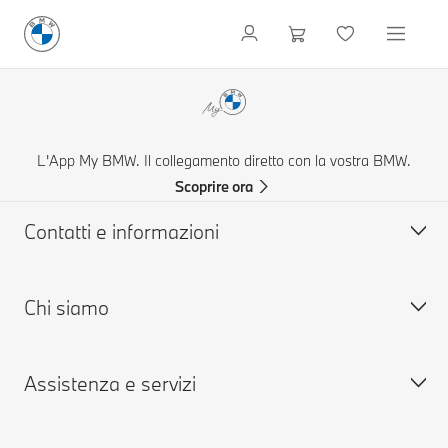
L'App My BMW. Il collegamento diretto con la vostra BMW.
Scoprire ora
Contatti e informazioni
Chi siamo
Aiuto & Contatti
FAQ: Domande frequenti
Assistenza e servizi
Concessionarie & Centri Service BMW
Lavora con noi
BMW Mobile Care
BMW.com