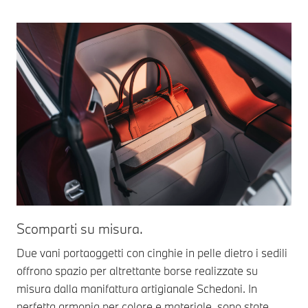
Scomparti su misura.
Cri
Due vani portaoggetti con cinghie in pelle dietro i sedili
Il 
offrono spazio per altrettante borse realizzate su
vol
misura dalla manifattura artigianale Schedoni. In
col
perfetta armonia per colore e materiale, sono state
sfa