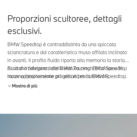
Proporzioni scultoree, dettagli
esclusivi.
BMW Speedtop è contraddistinta da una spiccata
sciancratura e dal caratteristico muso affilato inclinato
in avanti. Il profilo fluido riporta alla memoria la storia
ricca di tradizione delle BMW Touring. BMW Speedtop
Esaltano l’eleganza della vettura cerchi bicolore a 14
incarna l’espressione più alta ed esclusiva dei
razze appositamente progettati per la BMW Speedtop.
leggendari modelli touring e shooting brake.
Mostra di più