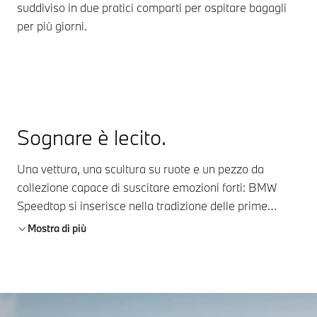
suddiviso in due pratici comparti per ospitare bagagli
per più giorni.
Sognare è lecito.
Una vettura, una scultura su ruote e un pezzo da
collezione capace di suscitare emozioni forti: BMW
Speedtop si inserisce nella tradizione delle prime
mondiali al Concorso d’Eleganza Villa d’Este e risveglia
Mostra di più
il piacere di guidare. Lo studio del design è allo stesso
tempo un invito a sognare, poiché si tratta di una
piccola serie esclusiva e strettamente limitata di 70
unità. A dimostrare che, per BMW, la passione per il
puro piacere di guidare rimane essenziale anche in