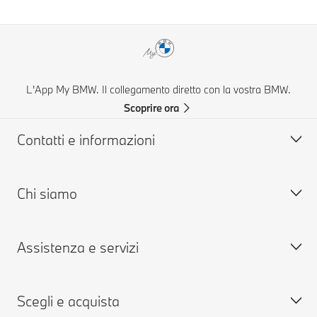
L'App My BMW. Il collegamento diretto con la vostra BMW.
Scoprire ora
Contatti e informazioni
Chi siamo
Aiuto & Contatti
FAQ: Domande frequenti
Assistenza e servizi
Concessionarie & Centri Service BMW
Lavora con noi
BMW Mobile Care
BMW.com
Scegli e acquista
Richiedi un'offerta
BMW Group
Prenota presso i Centri Service