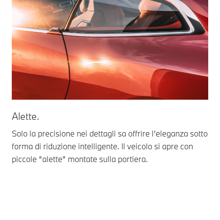
Alette.
Vis
Solo la precisione nei dettagli sa offrire l’eleganza sotto
Le 
forma di riduzione intelligente. Il veicolo si apre con
cor
piccole “alette” montate sulla portiera.
spi
ele
si 
cla