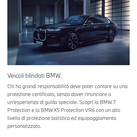
Veicoli blindati BMW.
Ve
aut
Chi ha grandi responsabilità deve poter contare su una
protezione certificata, senza dover rinunciare a
Il 
un'esperienza di guida speciale. Scopri la BMW 7
lo 
Protection e la BMW X5 Protection VR6 con un alto
del
livello di protezione balistica ed equipaggiamento
int
personalizzato.
med
vet