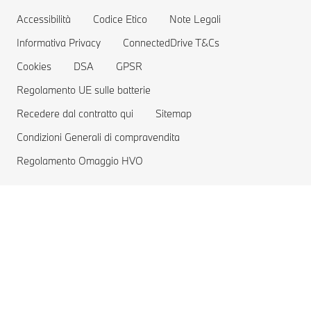
Prenota un Test Drive
Gamma auto elettriche
Accessibilità
Codice Etico
Note Legali
Informativa Privacy
Costi delle auto elettriche
ConnectedDrive T&Cs
Cookies
DSA
GPSR
Vetture Plug-in Hybrid
Regolamento UE sulle batterie
Recedere dal contratto qui
Sitemap
Condizioni Generali di compravendita
Regolamento Omaggio HVO