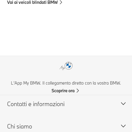
Vai ai veicoli blindati BMW
co
Inf
aut
L'App My BMW. Il collegamento diretto con la vostra BMW.
Scoprire ora
Contatti e informazioni
Chi siamo
Aiuto & Contatti