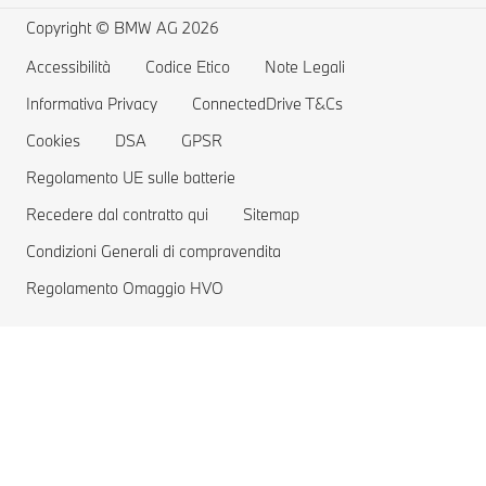
Richiamo airbag Takata
Offerte BMW
Home Charging
Copyright © BMW AG 2026
Prenota un Test Drive
Gamma auto elettriche
Accessibilità
Codice Etico
Note Legali
Informativa Privacy
Costi delle auto elettriche
ConnectedDrive T&Cs
Cookies
DSA
GPSR
Vetture Plug-in Hybrid
Regolamento UE sulle batterie
Recedere dal contratto qui
Sitemap
Condizioni Generali di compravendita
Regolamento Omaggio HVO