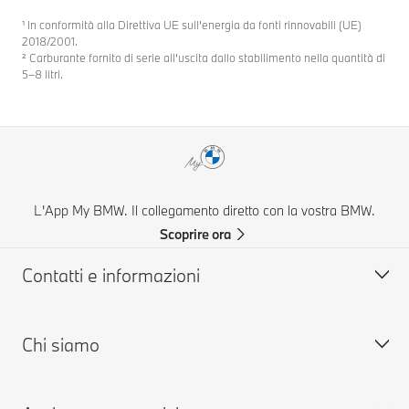
¹ In conformità alla Direttiva UE sull’energia da fonti rinnovabili (UE)
2018/2001.
² Carburante fornito di serie all’uscita dallo stabilimento nella quantità di
5–8 litri.
L'App My BMW. Il collegamento diretto con la vostra BMW.
Scoprire ora
Contatti e informazioni
Chi siamo
Aiuto & Contatti
FAQ: Domande frequenti