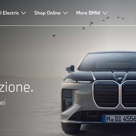
l Electric
Shop Online
More BMW
zione.
ei