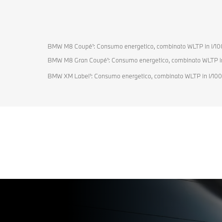
BMW M8 Coupé¹: Consumo energetico, combinato WLTP in l/100 k
BMW M8 Gran Coupé¹: Consumo energetico, combinato WLTP in l/1
BMW XM Label¹: Consumo energetico, combinato WLTP in l/100 km