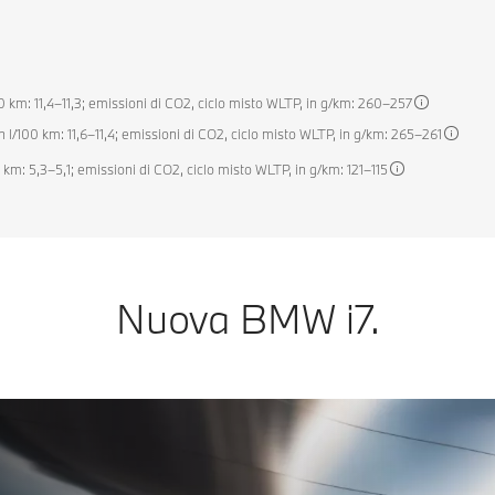
m: 11,4–11,3; emissioni di CO2, ciclo misto WLTP, in g/km: 260–257
00 km: 11,6–11,4; emissioni di CO2, ciclo misto WLTP, in g/km: 265–261
: 5,3–5,1; emissioni di CO2, ciclo misto WLTP, in g/km: 121–115
Nuova BMW i7.