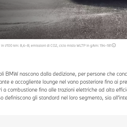
in l/100 km: 8,6–8; emissioni di CO2, ciclo misto WLTP in g/km: 194–181
icoli BMW nascono dalla dedizione, per persone che cond
nte e accogliente lounge nel vano posteriore fino ai pregia
 a combustione fino alle trazioni elettriche ad alta effic
sso definiscono gli standard nel loro segmento, sia all'int