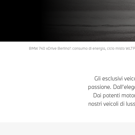
BMW 740 xDrive Berlina¹: consumo di energia, ciclo misto WLTP 
Gli esclusivi ve
passione. Dall’elega
Dai potenti motori
nostri veicoli di lu