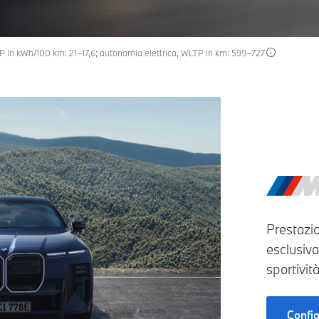
TP in kWh/100 km: 21–17,6; autonomia elettrica, WLTP in km: 599–727
Prestazio
esclusiv
sportivit
Confi