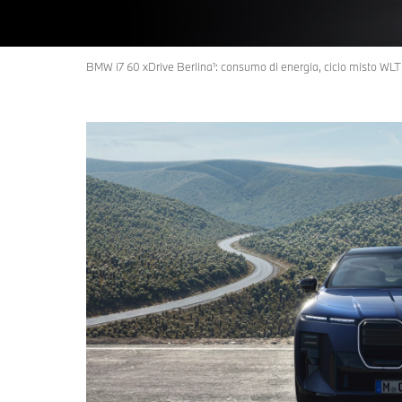
BMW i7 60 xDrive Berlina¹: consumo di energia, ciclo misto WL