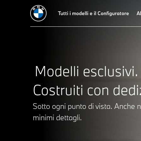
The i7
The 7
The 8
The M8
Tutti i modelli e il Configuratore
The X7
The XM Label
Al
Modelli esclusivi.
Costruiti con dedi
Sotto ogni punto di vista. Anche n
minimi dettagli.