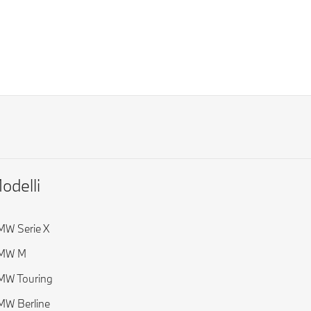
odelli
W Serie X
MW M
MW Touring
W Berline