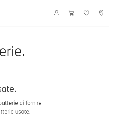
rie.
sate.
atterie di fornire
tterie usate.
.