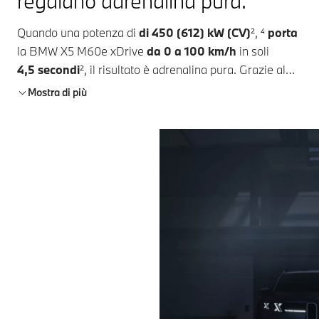
regalano adrenalina pura.
Quando una potenza di
di 450 (612) kW (CV)
², ⁴
porta
la
BMW X5 M60e xDrive
da 0 a 100 km/h
in soli
4,5 secondi
²
, il risultato è adrenalina pura. Grazie al
software
BMW Symbiotic Drive
, controllato
Mostra di più
dall’intelligenza artificiale, le tue capacità di guida e le
funzioni dei sistemi di assistenza si integrano
perfettamente, come in un meccanismo di orologeria.
Scopri una dinamica di marcia precisa e prestazioni
eccezionali: mentre il
motore benzina BMW
TwinPower Turbo a 6 cilindri in linea
, in
combinazione con un efficiente motore elettrico,
garantisce una poderosa propulsione,
l’Adaptive M
Chassis Control Professional
opzionale mantiene la
stabilità della tua BMW sulla strada.