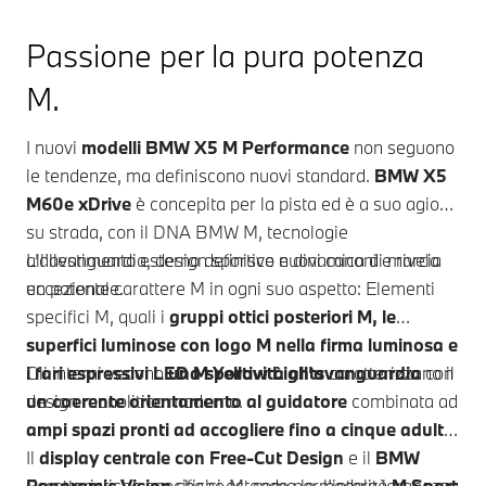
Passione per la pura potenza
M.
I nuovi
modelli
BMW X5 M
Performance
non seguono
le tendenze, ma definiscono nuovi standard.
BMW X5
M60e xDrive
è concepita per la pista ed è a suo agio
su strada, con il DNA BMW M, tecnologie
all’avanguardia, design sportivo e dinamica di marcia
L’allestimento esterno definisce nuovi canoni e rivela
eccezionale.
un potente carattere M in ogni suo aspetto: Elementi
specifici M, quali i
gruppi ottici posteriori M, le
superfici luminose con logo M nella firma luminosa e
i fari espressivi LED M Yellow Lights
Gli interni vedono
una sportività all’avanguardia
caratterizzano il
con
design monolitico moderno.
un coerente orientamento al guidatore
combinata ad
ampi spazi pronti ad accogliere fino a cinque adulti
.
Il
display centrale con Free-Cut Design
e il
BMW
Panoramic Vision
Caratteristiche specifiche M, come le modalità
che si estende per l’intera larghezza
M Sport