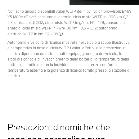
Non sono ancora disponibili valori WLTP definitivi; valori provvisori: BMW
X5 M60e xDrive¹: consumo di energia, ciclo misto WLTP in l/100 km 6,2 –
5,7; emissioni di CO2, ciclo misto WLTP in g/km: 141 – 129; consumo di
energia, ciclo misto WLTP in kWh/100 km: 13,5 – 13,2; autonomia
elettrica, WLTP in km: 92 – 99
Autonomia e velocità di ricarica mostrate nel veicolo a scopo illustrativo
e comparativo in base al ciclo WLTP. I valori effettivi e le prestazioni di
ricarica dipendono da fattori quali l'equipaggiamento del veicolo, lo
stato di ricarica e di invecchiamento della batteria, la temperatura della
batteria, il profilo di marcia individuale, l'uso di utenze comfort, la
temperatura esterna e la potenza di ricarica fornita presso la stazione di
ricarica.
Prestazioni dinamiche che