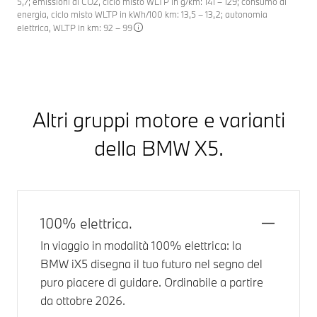
5,7; emissioni di CO2, ciclo misto WLTP in g/km: 141 – 129; consumo di
energia, ciclo misto WLTP in kWh/100 km: 13,5 – 13,2; autonomia
elettrica, WLTP in km: 92 – 99
Altri gruppi motore e varianti
della
BMW X5
.
100% elettrica.
In viaggio in modalità 100% elettrica: la
BMW iX5
disegna il tuo futuro nel segno del
puro piacere di guidare. Ordinabile a partire
da ottobre 2026.