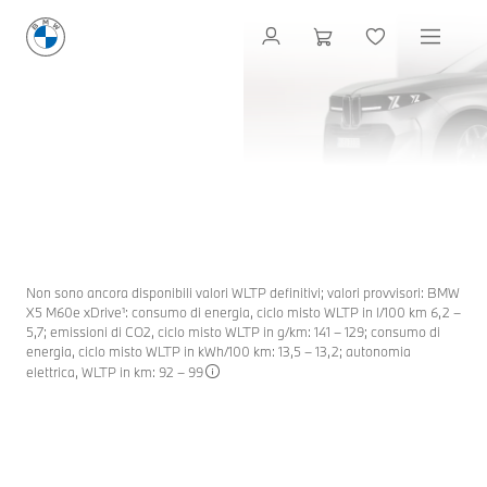
I NUOVI
MODELLI
BMW X5 M
LA POTENZA NELLA SUA FORMA PIÙ PURA.
Maggiori informazioni
ORDINABILE DALL’8 OTTOBRE 2026.
Non sono ancora disponibili valori WLTP definitivi; valori provvisori: BMW
X5 M60e xDrive¹: consumo di energia, ciclo misto WLTP in l/100 km 6,2 –
5,7; emissioni di CO2, ciclo misto WLTP in g/km: 141 – 129; consumo di
energia, ciclo misto WLTP in kWh/100 km: 13,5 – 13,2; autonomia
elettrica, WLTP in km: 92 – 99