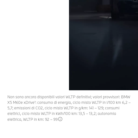
Non sono ancora disponibili valori WLTP definitivi; valori provvisori: BMW
X5 M60e xDrive¹: consumo di energia, ciclo misto WLTP in l/100 km 6,2 –
5,7; emissioni di CO2, ciclo misto WLTP in g/km: 141 – 129; consumi
elettrici, ciclo misto WLTP in kWh/100 km: 13,5 – 13,2; autonomia
elettrica, WLTP in km: 92 – 99