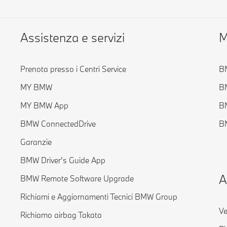
Assistenza e servizi
M
Prenota presso i Centri Service
BM
MY BMW
B
MY BMW App
B
BMW ConnectedDrive
BM
Garanzie
BMW Driver's Guide App
A
BMW Remote Software Upgrade
Richiami e Aggiornamenti Tecnici BMW Group
Ve
Richiamo airbag Takata