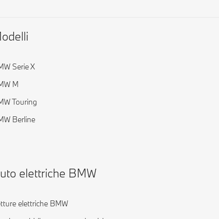
odelli
W Serie X
MW M
MW Touring
W Berline
uto elettriche BMW
tture elettriche BMW