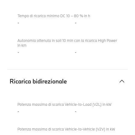
Tempo di ricarica minimo DC 10 – 80 % in h
-
-
Autonomia ottenuta in soli 10 min con la ricarica High Power
in km
-
-
Ricarica bidirezionale
Ricarica
bidirezionale
Potenza massima di scarica Vehicle-to-Load (V2L) in kW
-
-
Potenza massima di scarica Vehicle-to-Vehicle (V2V) in kW