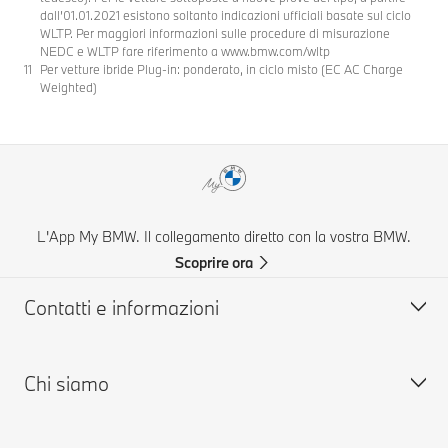
dall’01.01.2021 esistono soltanto indicazioni ufficiali basate sul ciclo
WLTP. Per maggiori informazioni sulle procedure di misurazione
NEDC e WLTP fare riferimento a www.bmw.com/wltp
Per vetture ibride Plug-in: ponderato, in ciclo misto (EC AC Charge
Weighted)
L'App My BMW. Il collegamento diretto con la vostra BMW.
Scoprire ora
Contatti e informazioni
Chi siamo
Aiuto & Contatti
FAQ: Domande frequenti