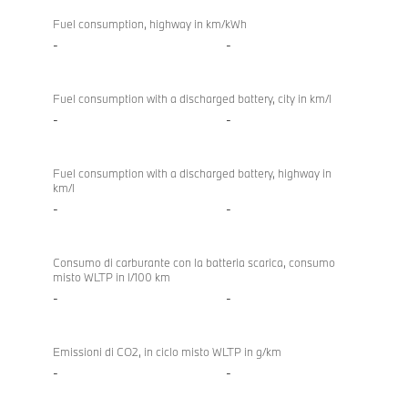
Fuel consumption, highway in km/kWh
-
-
Fuel consumption with a discharged battery, city in km/l
-
-
Fuel consumption with a discharged battery, highway in
km/l
-
-
Consumo di carburante con la batteria scarica, consumo
misto WLTP in l/100 km
-
-
Emissioni di CO2, in ciclo misto WLTP in g/km
-
-