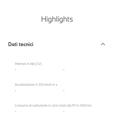
Highlights
Dati tecnici
Dati
tecnici
Potenza in kW (CV)
-
-
Accelerazione 0-100 km/h in s
-
-
Consumo di carburante in ciclo misto WLTP in l/100 km
-
-