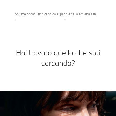
Volume bagagli fino al bordo superiore dello schienale in l
-
-
Hai trovato quello che stai
cercando?