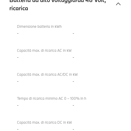
ricarica
Batteria
ad
Dimensione batteria in kWh
alto
-
-
voltaggio/da
48
Capacità max. di ricarica AC in kW
Volt,
-
-
ricarica
Capacità max. di ricarica AC/DC in kW
-
-
Tempo di ricarica minimo AC 0 – 100% in h
-
-
Capacità max. di ricarica DC in kW
-
-