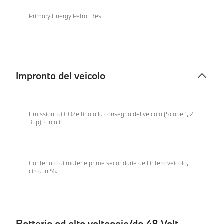
Primary Energy Petrol Best
-
-
Impronta del veicolo
Impronta
del
Emissioni di CO2e fino alla consegna del veicolo (Scope 1, 2,
3up), circa in t
veicolo
-
-
Contenuto di materie prime secondarie dell'intero veicolo,
circa in %.
-
-
Batteria ad alto voltaggio/da 48 Volt,