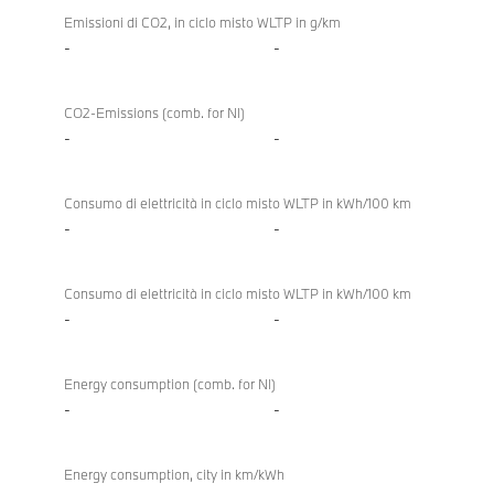
Emissioni di CO2, in ciclo misto WLTP in g/km
-
-
CO2-Emissions (comb. for NI)
-
-
Consumo di elettricità in ciclo misto WLTP in kWh/100 km
-
-
Consumo di elettricità in ciclo misto WLTP in kWh/100 km
-
-
Energy consumption (comb. for NI)
-
-
Energy consumption, city in km/kWh