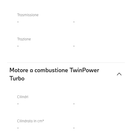
Trasmissione
-
-
Trazione
-
-
Motore a combustione TwinPower
Turbo
Motore
a
Cilindri
combustione
-
-
TwinPower
Turbo
Cilindrata in cm³
-
-