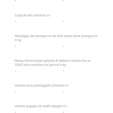
-
-
Capacità del serbatoio in l
-
-
Montaggio del portapacchi da tetto senza barre portapacchi
in kg
-
-
Massa rimorchiabile optional di fabbrica frenato fino al
12%/Carico massimo sul gancio in kg
-
-
Volume vano portaoggetti anteriore in l
-
-
Volume bagagli con sedili ripiegati in l
-
-