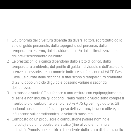
L’autonomia della vettura dipende da diversi fattori, soprattutto dallo
stile di guida personale, dalla topografia del percorso, dalla
temperatura esterna, dal riscaldamento e/o dalla climatizzazione e
dal pre-riscaldamento dell’auto.
Le prestazioni di ricarica dipendono dallo stato di carica, dalla
temperatura ambiente, dal profilo di guida individuale e dall'uso delle
utenze accessorie. Le autonomie indicate si riferiscono al WLTP Best
Case. Le durate delle ricariche si riferiscono a temperatura ambiente
di 23°C dopo un ciclo di guida e possono variare a seconda
dell’utilizzo.
La massa a vuoto CE si riferisce a una vettura con equipaggiamento
di serie e non include gli optional. Nella massa a vuoto sono compresi
il serbatoio di carburante pieno al 90 % + 75 kg per il guidatore. Gli
optional possono modificare il peso della vettura, il carico utile e, se
influiscono sull’aerodinamica, la velocità massima.
Composto da un propulsore a combustione (valore nominale
indicato) e da un propulsore elettrico (fino al valore nominale
indicato). Propulsione elettrica dipendente dallo stato di ricarica della