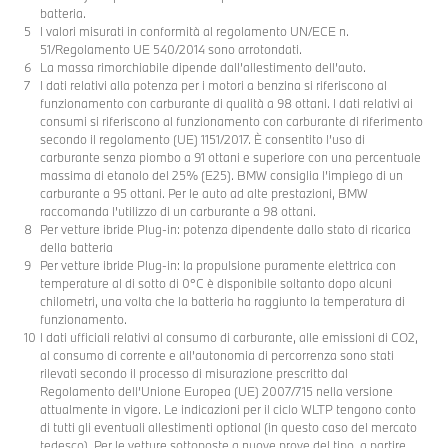
batteria.
I valori misurati in conformità al regolamento UN/ECE n.
51/Regolamento UE 540/2014 sono arrotondati.
La massa rimorchiabile dipende dall’allestimento dell’auto.
I dati relativi alla potenza per i motori a benzina si riferiscono al
funzionamento con carburante di qualità a 98 ottani. I dati relativi ai
consumi si riferiscono al funzionamento con carburante di riferimento
secondo il regolamento (UE) 1151/2017. È consentito l’uso di
carburante senza piombo a 91 ottani e superiore con una percentuale
massima di etanolo del 25% (E25). BMW consiglia l’impiego di un
carburante a 95 ottani. Per le auto ad alte prestazioni, BMW
raccomanda l'utilizzo di un carburante a 98 ottani.
Per vetture ibride Plug-in: potenza dipendente dallo stato di ricarica
della batteria
Per vetture ibride Plug-in: la propulsione puramente elettrica con
temperature al di sotto di 0°C è disponibile soltanto dopo alcuni
chilometri, una volta che la batteria ha raggiunto la temperatura di
funzionamento.
I dati ufficiali relativi al consumo di carburante, alle emissioni di CO2,
al consumo di corrente e all’autonomia di percorrenza sono stati
rilevati secondo il processo di misurazione prescritto dal
Regolamento dell’Unione Europea (UE) 2007/715 nella versione
attualmente in vigore. Le indicazioni per il ciclo WLTP tengono conto
di tutti gli eventuali allestimenti optional (in questo caso del mercato
tedesco). Per le vetture sottoposte a nuove prove del tipo, a partire