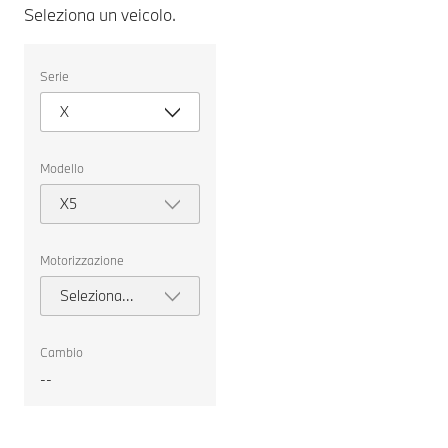
Seleziona un veicolo.
Seleziona
Serie
un
veicolo.
X
Modello
X5
Motorizzazione
Seleziona
motorizzazione
Cambio
--