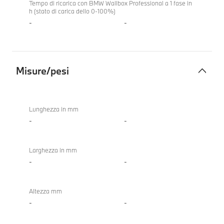
Tempo di ricarica con BMW Wallbox Professional a 1 fase in
h (stato di carica dello 0-100%)
-
-
Misure/pesi
Misure/pesi
Lunghezza in mm
-
-
Larghezza in mm
-
-
Altezza mm
-
-