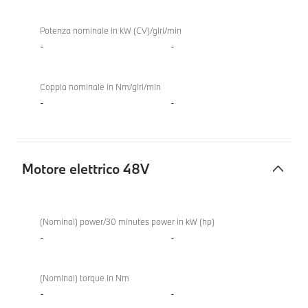
Potenza nominale in kW (CV)/giri/min
-
-
Coppia nominale in Nm/giri/min
-
-
Motore elettrico 48V
Motore
elettrico
(Nominal) power/30 minutes power in kW (hp)
48V
-
-
(Nominal) torque in Nm
-
-