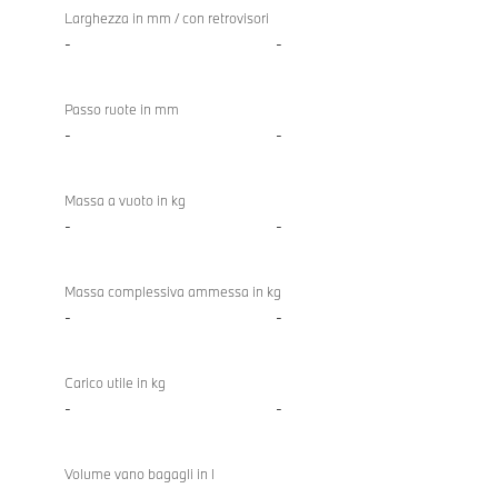
Larghezza in mm / con retrovisori
-
-
Passo ruote in mm
-
-
Massa a vuoto in kg
-
-
Massa complessiva ammessa in kg
-
-
Carico utile in kg
-
-
Volume vano bagagli in l