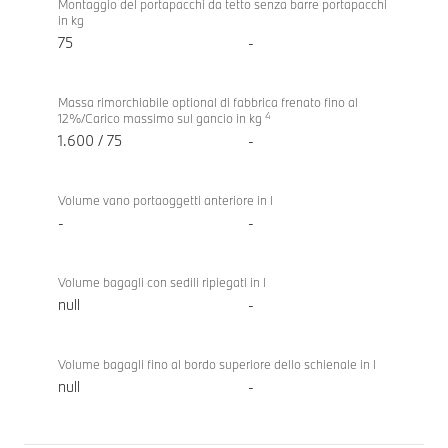
Montaggio del portapacchi da tetto senza barre portapacchi
in kg
75
-
Massa rimorchiabile optional di fabbrica frenato fino al
4
12%/Carico massimo sul gancio in kg
1.600 / 75
-
Volume vano portaoggetti anteriore in l
-
-
Volume bagagli con sedili ripiegati in l
null
-
Volume bagagli fino al bordo superiore dello schienale in l
null
-