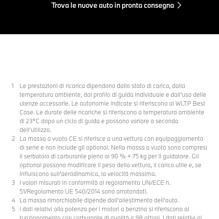
Trova le nuove auto in pronta consegna
Le prestazioni di ricarica dipendono dallo stato di carica, dalla
temperatura ambiente, dal profilo di guida individuale e dall'uso delle
utenze accessorie. Le autonomie indicate si riferiscono al WLTP Best
Case. Le durate delle ricariche si riferiscono a temperatura ambiente
di 23°C dopo un ciclo di guida e possono variare a seconda
dell’utilizzo.
La massa a vuoto CE si riferisce a una vettura con equipaggiamento
di serie e non include gli optional. Nella massa a vuoto sono compresi
il serbatoio di carburante pieno al 90 % + 75 kg per il guidatore. Gli
optional possono modificare il peso della vettura, il carico utile e, se
influiscono sull’aerodinamica, la velocità massima.
I valori misurati in conformità al regolamento UN/ECE n.
51/Regolamento UE 540/2014 sono arrotondati.
La massa rimorchiabile dipende dall’allestimento dell’auto.
I dati relativi alla potenza per i motori a benzina si riferiscono al
funzionamento con carburante di qualità a 98 ottani. I dati relativi ai