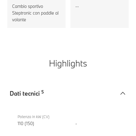
Cambio sportivo
--
Steptronic con paddle al
volante
Highlights
5
Dati tecnici
Dati
BMW
tecnici
318d
Potenza in kW (CV)
Berlina
110 (150)
-