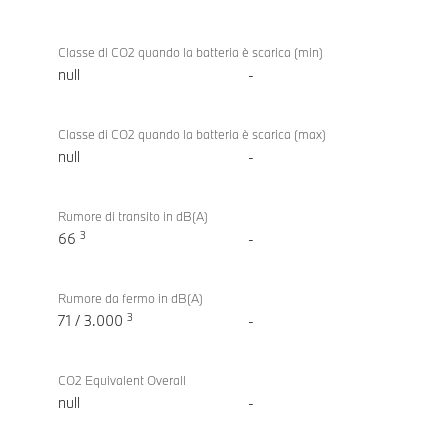
Classe di CO2 quando la batteria è scarica (min)
null
-
Classe di CO2 quando la batteria è scarica (max)
null
-
Rumore di transito in dB(A)
3
66
-
Rumore da fermo in dB(A)
3
71 / 3.000
-
CO2 Equivalent Overall
null
-