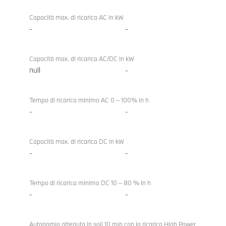
48
Capacità max. di ricarica AC in kW
Volt,
-
-
ricarica
Capacità max. di ricarica AC/DC in kW
null
-
Tempo di ricarica minimo AC 0 – 100% in h
-
-
Capacità max. di ricarica DC in kW
-
-
Tempo di ricarica minimo DC 10 – 80 % in h
-
-
Autonomia ottenuta in soli 10 min con la ricarica High Power