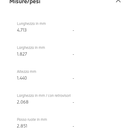
Misure/pesi
Misure/pesi
BMW
318d
Lunghezza in mm
Berlina
4.713
-
Larghezza in mm
1.827
-
Altezza mm
1.440
-
Larghezza in mm / con retrovisori
2.068
-
Passo ruote in mm
2.851
-