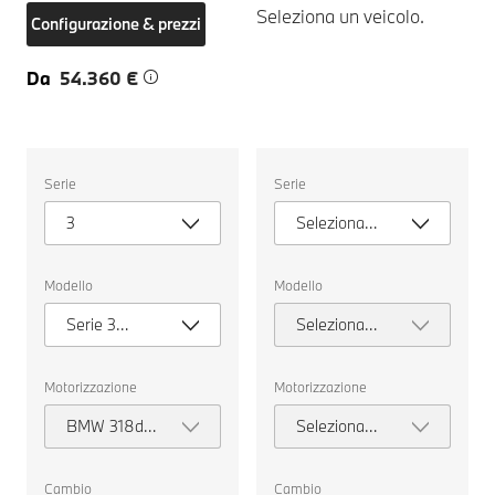
Seleziona un veicolo.
Configurazione & prezzi
Da
54.360 €
Seleziona
Seleziona
Serie
Serie
un
un
veicolo.
veicolo.
3
Seleziona
serie
Modello
Modello
Serie 3
Seleziona
Berlina
modello
Motorizzazione
Motorizzazione
BMW 318d
Seleziona
Berlina
motorizzazione
Cambio
Cambio