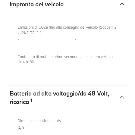
Impronta del veicolo
Impronta
BMW
del
318d
Emissioni di CO2e fino alla consegna del veicolo (Scope 1, 2,
3up), circa in t
veicolo
Berlina
-
-
Contenuto di materie prime secondarie dell'intero veicolo,
circa in %.
-
-
Batteria ad alto voltaggio/da 48 Volt,
1
ricarica
Batteria
BMW
ad
318d
Dimensione batteria in kWh
alto
Berlina
0,4
-
voltaggio/da