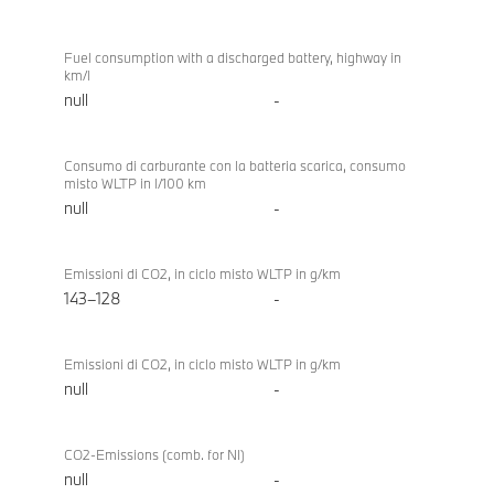
Fuel consumption with a discharged battery, highway in
km/l
null
-
Consumo di carburante con la batteria scarica, consumo
misto WLTP in l/100 km
null
-
Emissioni di CO2, in ciclo misto WLTP in g/km
143–128
-
Emissioni di CO2, in ciclo misto WLTP in g/km
null
-
CO2-Emissions (comb. for NI)
null
-