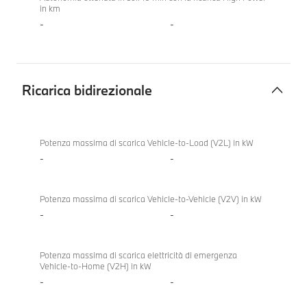
in km
-
-
Ricarica bidirezionale
Ricarica
BMW
bidirezionale
318d
Potenza massima di scarica Vehicle-to-Load (V2L) in kW
Berlina
-
-
Potenza massima di scarica Vehicle-to-Vehicle (V2V) in kW
-
-
Potenza massima di scarica elettricità di emergenza
Vehicle-to-Home (V2H) in kW
-
-