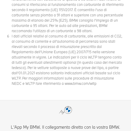
consumi si riferiscono al funzionamento con carburante di riferimento
secondo il regolamento (UE) 1151/2017. È consentito l’uso di
carburante senza piombo a 91 ottani e superiore con una percentuale
massima di etanolo del 25% (E25). BMW consiglia l’impiego di un
carburante a 95 ottani. Per le auto ad alte prestazioni, BMW
raccomanda l'utilizzo di un carburante a 98 ottani.
I dati ufficiali relativi al consumo di carburante, alle emissioni di CO2,
al consumo di corrente e all’autonomia di percorrenza sono stati
rilevati secondo il processo di misurazione prescritto dal
Regolamento dell’Unione Europea (UE) 2007/715 nella versione
attualmente in vigore. Le indicazioni per il ciclo WLTP tengono conto
di tutti gli eventuali allestimenti optional (in questo caso del mercato
tedesco). Per le vetture sottoposte a nuove prove del tipo, a partire
dall’01.01.2021 esistono soltanto indicazioni ufficiali basate sul ciclo
WLTP. Per maggiori informazioni sulle procedure di misurazione
NEDC e WLTP fare riferimento a www.bmw.com/wltp
L'App My BMW. Il collegamento diretto con la vostra BMW.