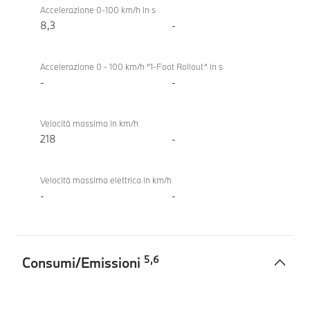
318d
Accelerazione 0-100 km/h in s
Berlina
8,3
-
Accelerazione 0 - 100 km/h “1-Foot Rollout“ in s
-
-
Velocità massima in km/h
218
-
Velocità massima elettrica in km/h
-
-
5
,
6
Consumi/Emissioni
Consumi/Emissioni
BMW