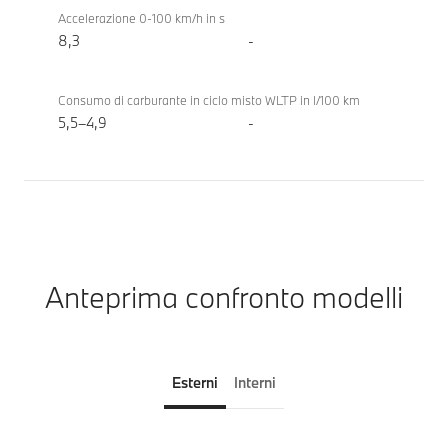
Accelerazione 0-100 km/h in s
8,3
-
Consumo di carburante in ciclo misto WLTP in l/100 km
5,5–4,9
-
Anteprima confronto modelli
Esterni
Interni