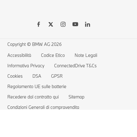
BMW Driver's Guide App
Shop Online
BMW M
BMW Remote Software Upgrade
Accessori BMW
BMW Touring
Vetture elettriche BMW
Richiami e Aggiornamenti Tecnici BMW Group
MYBMW Financial Services
BMW Berline
Ricarica pubblica per auto elettriche
Richiamo airbag Takata
Offerte BMW
Home Charging
Copyright © BMW AG 2026
Prenota un Test Drive
Gamma auto elettriche
Accessibilità
Codice Etico
Note Legali
Informativa Privacy
Costi delle auto elettriche
ConnectedDrive T&Cs
Cookies
DSA
GPSR
Vetture Plug-in Hybrid
Regolamento UE sulle batterie
Recedere dal contratto qui
Sitemap
Condizioni Generali di compravendita
Regolamento Omaggio HVO