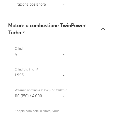
Trazione posteriore
-
Motore a combustione TwinPower
5
Turbo
Motore
BMW
a
318d
Cilindri
combustione
Berlina
4
-
TwinPower
Turbo
Cilindrata in cm³
1.995
-
Potenza nominale in kW (CV)/giri/min
110 (150) / 4.000
-
Coppia nominale in Nm/giri/min