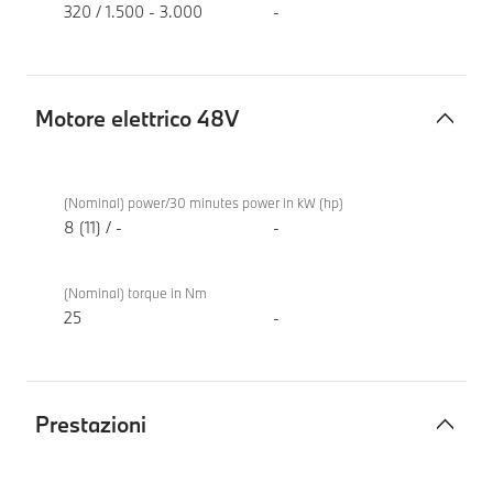
320 / 1.500 - 3.000
-
Motore elettrico 48V
Motore
BMW
elettrico
318d
(Nominal) power/30 minutes power in kW (hp)
48V
Berlina
8 (11) / -
-
(Nominal) torque in Nm
25
-
Prestazioni
Prestazioni
BMW