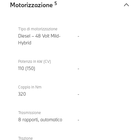
5
Motorizzazione
Motorizzazione
BMW
318d
Tipo di motorizzazione
Berlina
Diesel – 48 Volt Mild-
-
Hybrid
Potenza in kW (CV)
110 (150)
-
Coppia in Nm
320
-
Trasmissione
8 rapporti, automatico
-
Trazione