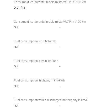
318d
Consumo di carburante in ciclo misto WLTP in l/100 km
Berlina
5,5–4,9
-
Consumo di carburante in ciclo misto WLTP in l/100 km
null
-
Fuel consumption (comb. for NI)
null
-
Fuel consumption, city in km/kWh
null
-
Fuel consumption, highway in km/kWh
null
-
Fuel consumption with a discharged battery, city in km/l
null
-