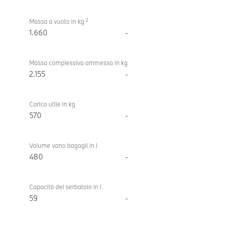
2
Massa a vuoto in kg
1.660
-
Massa complessiva ammessa in kg
2.155
-
Carico utile in kg
570
-
Volume vano bagagli in l
480
-
Capacità del serbatoio in l
59
-