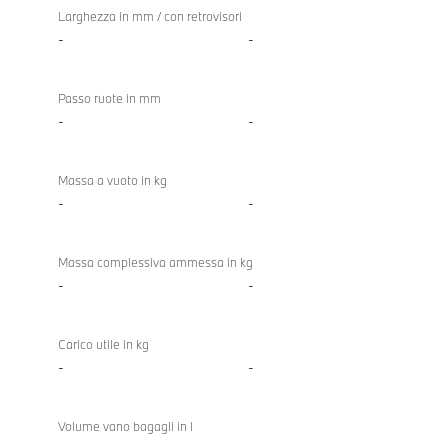
Larghezza in mm / con retrovisori
-
-
Passo ruote in mm
-
-
Massa a vuoto in kg
-
-
Massa complessiva ammessa in kg
-
-
Carico utile in kg
-
-
Volume vano bagagli in l