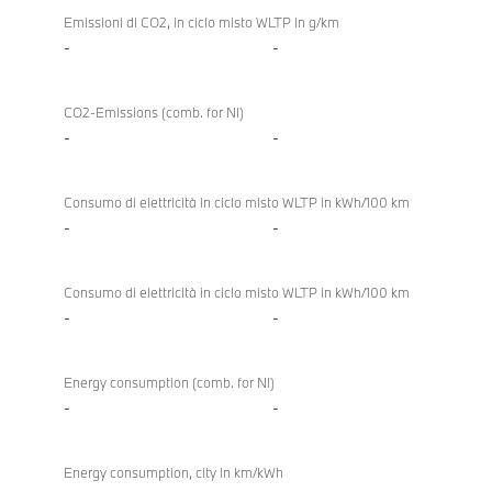
Emissioni di CO2, in ciclo misto WLTP in g/km
-
-
CO2-Emissions (comb. for NI)
-
-
Consumo di elettricità in ciclo misto WLTP in kWh/100 km
-
-
Consumo di elettricità in ciclo misto WLTP in kWh/100 km
-
-
Energy consumption (comb. for NI)
-
-
Energy consumption, city in km/kWh