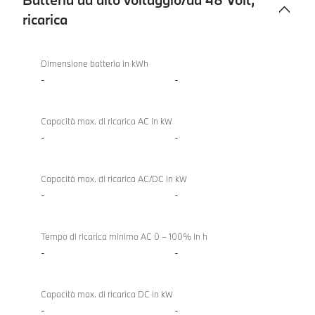
ricarica
Batteria
ad
Dimensione batteria in kWh
alto
-
-
voltaggio/da
48
Capacità max. di ricarica AC in kW
Volt,
-
-
ricarica
Capacità max. di ricarica AC/DC in kW
-
-
Tempo di ricarica minimo AC 0 – 100% in h
-
-
Capacità max. di ricarica DC in kW
-
-