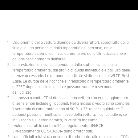
L’autonomia della vettura dipende da diversi fattori, soprattutto dallo
stile di guida personale, dalla topografia del percorso, dalla
temperatura esterna, dal riscaldamento e/o dalla climatizzazione e
dal pre-riscaldamento dell’auto.
Le prestazioni di ricarica dipendono dallo stato di carica, dalla
temperatura ambiente, dal profilo di guida individuale e dall'uso delle
utenze accessorie. Le autonomie indicate si riferiscono al WLTP Best
Case. Le durate delle ricariche si riferiscono a temperatura ambiente
di 23°C dopo un ciclo di guida e possono variare a seconda
dell’utilizzo.
La massa a vuoto CE si riferisce a una vettura con equipaggiamento
di serie e non include gli optional. Nella massa a vuoto sono compresi
il serbatoio di carburante pieno al 90 % + 75 kg per il guidatore. Gli
optional possono modificare il peso della vettura, il carico utile e, se
influiscono sull’aerodinamica, la velocità massima.
I valori misurati in conformità al regolamento UN/ECE n.
51/Regolamento UE 540/2014 sono arrotondati.
I dati ufficiali relativi al consumo di carburante, alle emissioni di CO2,