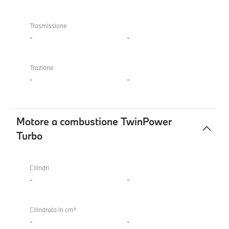
Trasmissione
-
-
Trazione
-
-
Motore a combustione TwinPower
Turbo
Motore
a
Cilindri
combustione
-
-
TwinPower
Turbo
Cilindrata in cm³
-
-