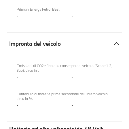
Primary Energy Petrol Best
-
-
Impronta del veicolo
Impronta
del
Emissioni di CO2e fino alla consegna del veicolo (Scope 1, 2,
3up), circa in t
veicolo
-
-
Contenuto di materie prime secondarie dell'intero veicolo,
circa in %.
-
-
Batteria ad alto voltaggio/da 48 Volt,