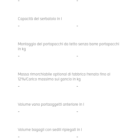
-
-
Capacità del serbatoio in l
-
-
Montaggio del portapacchi da tetto senza barre portapacchi
in kg
-
-
Massa rimorchiabile optional di fabbrica frenato fino al
12%/Carico massimo sul gancio in kg
-
-
Volume vano portaoggetti anteriore in l
-
-
Volume bagagli con sedili ripiegati in l
-
-