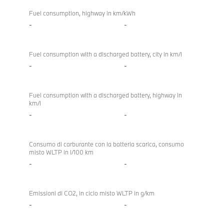
Fuel consumption, highway in km/kWh
-
-
Fuel consumption with a discharged battery, city in km/l
-
-
Fuel consumption with a discharged battery, highway in
km/l
-
-
Consumo di carburante con la batteria scarica, consumo
misto WLTP in l/100 km
-
-
Emissioni di CO2, in ciclo misto WLTP in g/km
-
-