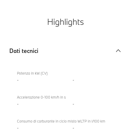
Highlights
Dati tecnici
Dati
tecnici
Potenza in kW (CV)
-
-
Accelerazione 0-100 km/h in s
-
-
Consumo di carburante in ciclo misto WLTP in l/100 km
-
-