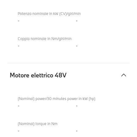
Potenza nominale in kW (CV)/giri/min
-
-
Coppia nominale in Nm/giri/min
-
-
Motore elettrico 48V
Motore
elettrico
(Nominal) power/30 minutes power in kW (hp)
48V
-
-
(Nominal) torque in Nm
-
-