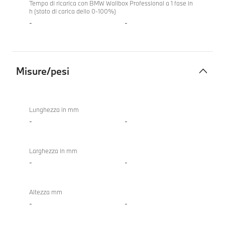
Tempo di ricarica con BMW Wallbox Professional a 1 fase in
h (stato di carica dello 0-100%)
-
-
Misure/pesi
Misure/pesi
Lunghezza in mm
-
-
Larghezza in mm
-
-
Altezza mm
-
-