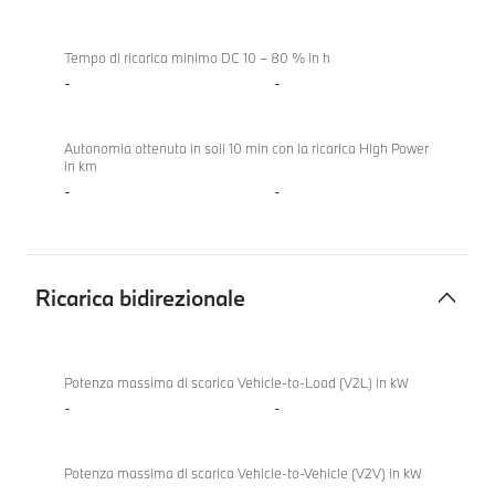
Tempo di ricarica minimo DC 10 – 80 % in h
-
-
Autonomia ottenuta in soli 10 min con la ricarica High Power
in km
-
-
Ricarica bidirezionale
Ricarica
bidirezionale
Potenza massima di scarica Vehicle-to-Load (V2L) in kW
-
-
Potenza massima di scarica Vehicle-to-Vehicle (V2V) in kW