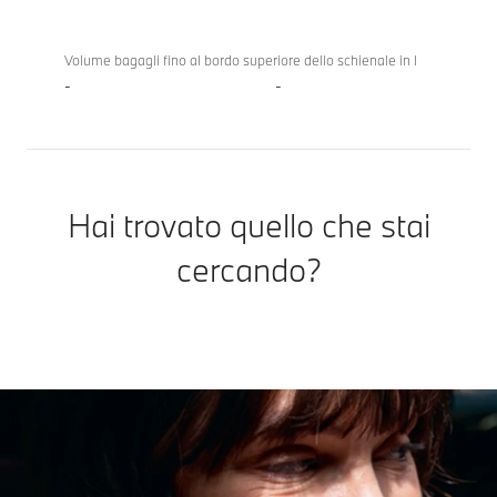
Volume bagagli fino al bordo superiore dello schienale in l
-
-
Hai trovato quello che stai
cercando?