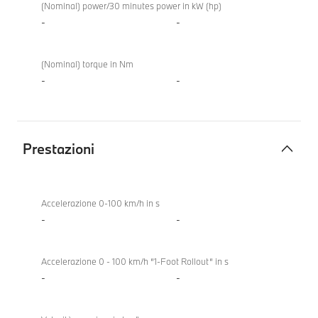
elettrico
X5 40
(Nominal) power/30 minutes power in kW (hp)
48V
xDrive
-
-
(Nominal) torque in Nm
-
-
Prestazioni
Prestazioni
BMW
X5 40
Accelerazione 0-100 km/h in s
xDrive
-
-
Accelerazione 0 - 100 km/h “1-Foot Rollout“ in s
-
-