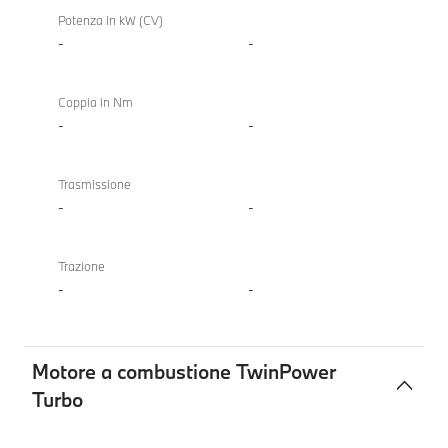
Potenza in kW (CV)
-
-
Coppia in Nm
-
-
Trasmissione
-
-
Trazione
-
-
Motore a combustione TwinPower
Turbo
Motore
BMW