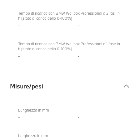
Tempo di ricarica con BMW Wallbox Professional a 3 fasi in
h (stato di carica dello 0-100%)
-
-
Tempo di ricarica con BMW Wallbox Professional a 1 fase in
h (stato di carica dello 0-100%)
-
-
Misure/pesi
Misure/pesi
BMW
X5 40
Lunghezza in mm
xDrive
-
-
Larghezza in mm