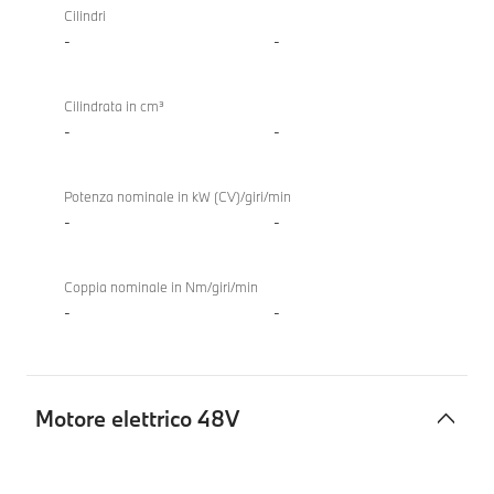
a
X5 40
Cilindri
combustione
xDrive
-
-
TwinPower
Turbo
Cilindrata in cm³
-
-
Potenza nominale in kW (CV)/giri/min
-
-
Coppia nominale in Nm/giri/min
-
-
Motore elettrico 48V
Motore
BMW