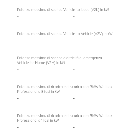
Ricarica
BMW
bidirezionale
X5 40
Potenza massima di scarica Vehicle-to-Load (V2L) in kW
xDrive
-
-
Potenza massima di scarica Vehicle-to-Vehicle (V2V) in kW
-
-
Potenza massima di scarica elettricità di emergenza
Vehicle-to-Home (V2H) in kW
-
-
Potenza massima di ricarica e di scarica con BMW Wallbox
Professional a 3 fasi in kW
-
-
Potenza massima di ricarica e di scarica con BMW Wallbox
Professional a 1 fasi in kW
-
-