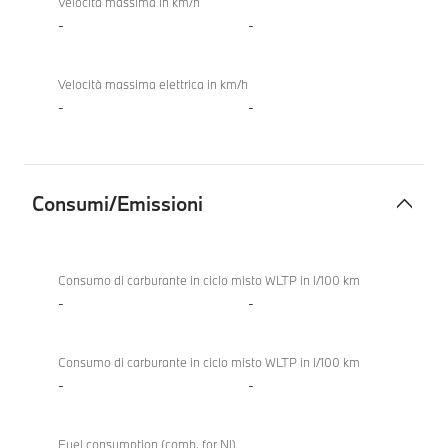
Velocità massima in km/h
-
-
Velocità massima elettrica in km/h
-
-
Consumi/Emissioni
Consumi/Emissioni
BMW
X5 40
Consumo di carburante in ciclo misto WLTP in l/100 km
xDrive
-
-
Consumo di carburante in ciclo misto WLTP in l/100 km
-
-
Fuel consumption (comb. for NI)