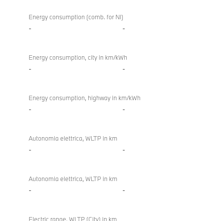
Energy consumption (comb. for NI)
-
-
Energy consumption, city in km/kWh
-
-
Energy consumption, highway in km/kWh
-
-
Autonomia elettrica, WLTP in km
-
-
Autonomia elettrica, WLTP in km
-
-
Electric range, WLTP (City) in km