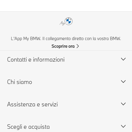
L'App My BMW. Il collegamento diretto con la vostra BMW.
Scoprire ora
Contatti e informazioni
Chi siamo
Aiuto & Contatti
FAQ: Domande frequenti
Assistenza e servizi
Concessionarie & Centri Service BMW
Lavora con noi
BMW Mobile Care
BMW.com
Scegli e acquista
Richiedi un'offerta
BMW Group
Prenota presso i Centri Service