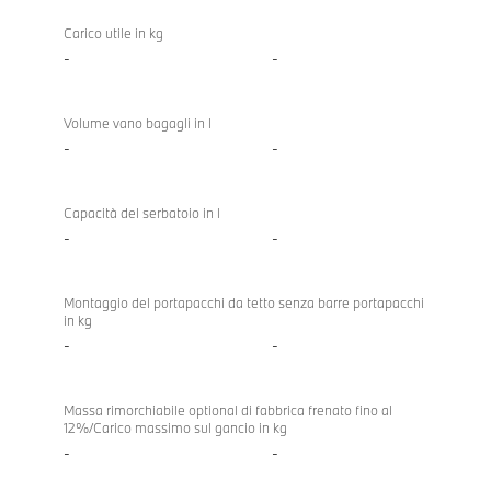
Carico utile in kg
-
-
Volume vano bagagli in l
-
-
Capacità del serbatoio in l
-
-
Montaggio del portapacchi da tetto senza barre portapacchi
in kg
-
-
Massa rimorchiabile optional di fabbrica frenato fino al
12%/Carico massimo sul gancio in kg
-
-