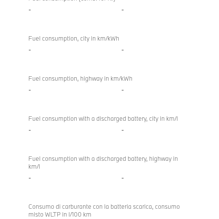
-
-
Fuel consumption, city in km/kWh
-
-
Fuel consumption, highway in km/kWh
-
-
Fuel consumption with a discharged battery, city in km/l
-
-
Fuel consumption with a discharged battery, highway in
km/l
-
-
Consumo di carburante con la batteria scarica, consumo
misto WLTP in l/100 km