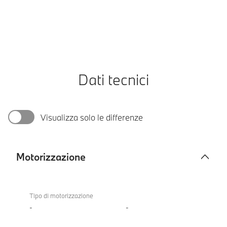
Dati tecnici
Visualizza solo le differenze
Motorizzazione
Motorizzazione
BMW
X5 40
Tipo di motorizzazione
xDrive
-
-