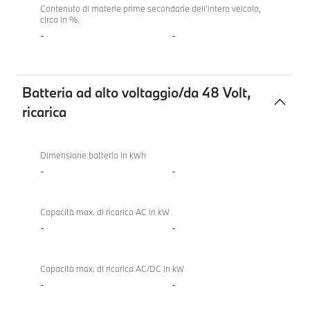
Contenuto di materie prime secondarie dell'intero veicolo,
circa in %.
-
-
Batteria ad alto voltaggio/da 48 Volt,
ricarica
Batteria
BMW
ad
X5 40
Dimensione batteria in kWh
alto
xDrive
-
-
voltaggio/da
48
Capacità max. di ricarica AC in kW
Volt,
-
-
ricarica
Capacità max. di ricarica AC/DC in kW
-
-