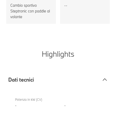
Cambio sportivo
--
Steptronic con paddle al
volante
Highlights
Dati tecnici
Dati
BMW
tecnici
X5 40
Potenza in kW (CV)
xDrive
-
-