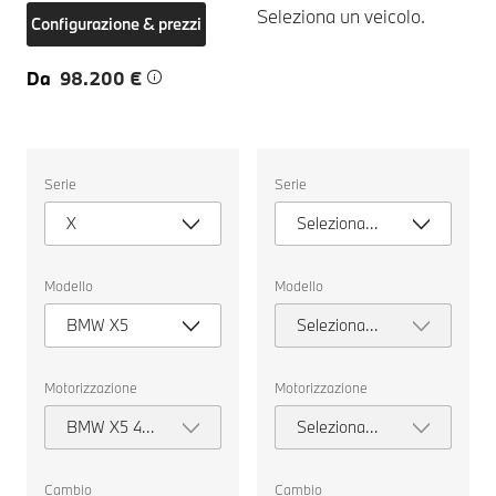
Seleziona un veicolo.
Configurazione & prezzi
Da
98.200 €
Seleziona
Seleziona
Serie
Serie
un
un
veicolo.
veicolo.
X
Seleziona
serie
Modello
Modello
BMW X5
Seleziona
modello
Motorizzazione
Motorizzazione
BMW X5 40
Seleziona
xDrive
motorizzazione
Cambio
Cambio