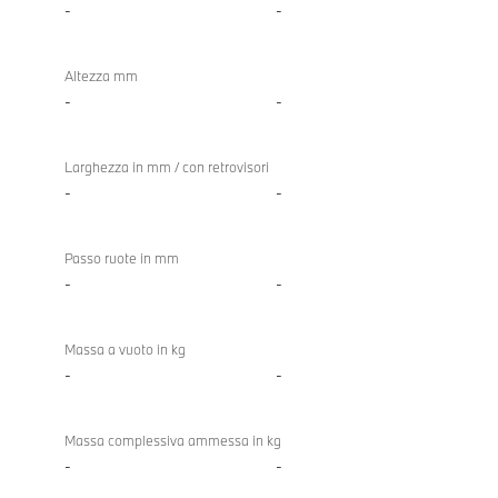
-
-
Altezza mm
-
-
Larghezza in mm / con retrovisori
-
-
Passo ruote in mm
-
-
Massa a vuoto in kg
-
-
Massa complessiva ammessa in kg
-
-