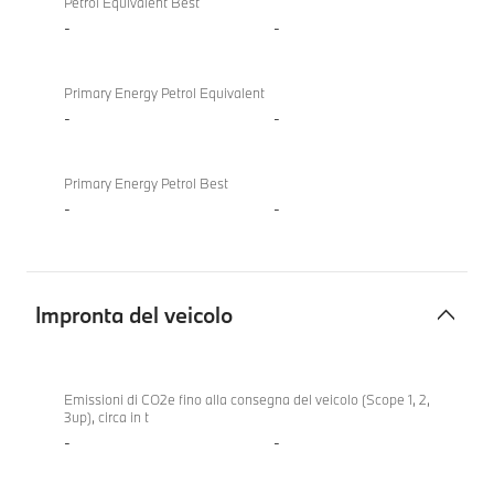
Petrol Equivalent Best
-
-
Primary Energy Petrol Equivalent
-
-
Primary Energy Petrol Best
-
-
Impronta del veicolo
Impronta
BMW
del
X5 40
Emissioni di CO2e fino alla consegna del veicolo (Scope 1, 2,
3up), circa in t
veicolo
xDrive
-
-