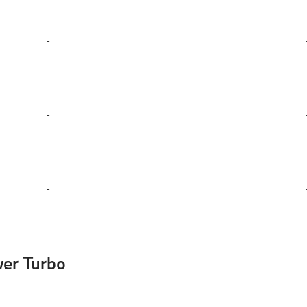
-
-
-
er Turbo