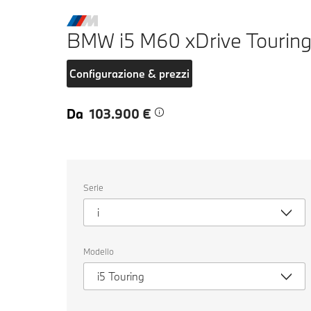
BMW i5 M60 xDrive Tourin
Configurazione & prezzi
Da
103.900 €
Seleziona
Serie
un
veicolo.
i
Modello
i5 Touring