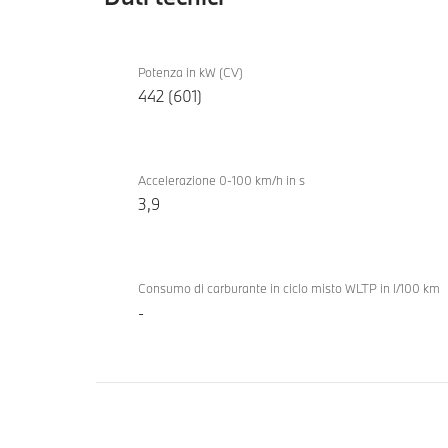
Dati
BMW
tecnici
Potenza in kW (CV)
i5 M60
442 (601)
xDrive
Touring
Accelerazione 0-100 km/h in s
3,9
Consumo di carburante in ciclo misto WLTP in l/100 km
-