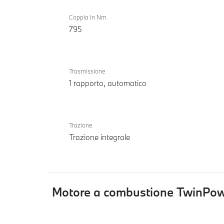
Coppia in Nm
795
Trasmissione
1 rapporto, automatico
Trazione
Trazione integrale
Motore a combustione TwinPow
Motore
BMW