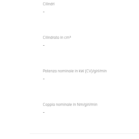
a
Cilindri
i5 M60
-
combustione
xDrive
TwinPower
Touring
Turbo
Cilindrata in cm³
-
Potenza nominale in kW (CV)/giri/min
-
Coppia nominale in Nm/giri/min
-