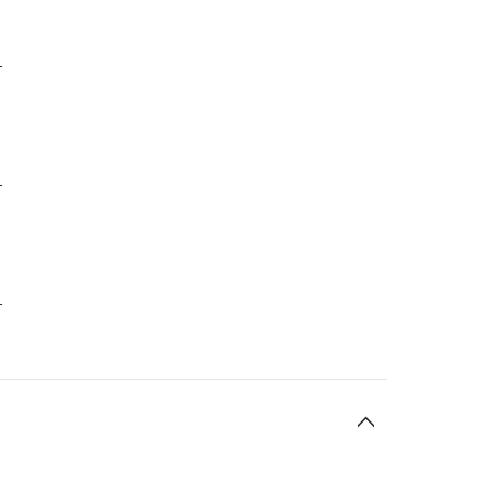
-
-
-