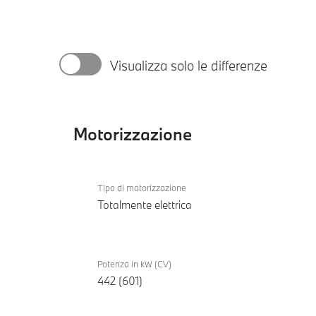
Visualizza solo le differenze
Motorizzazione
Motorizzazione
BMW
Tipo di motorizzazione
i5 M60
Totalmente elettrica
xDrive
Touring
Potenza in kW (CV)
442 (601)