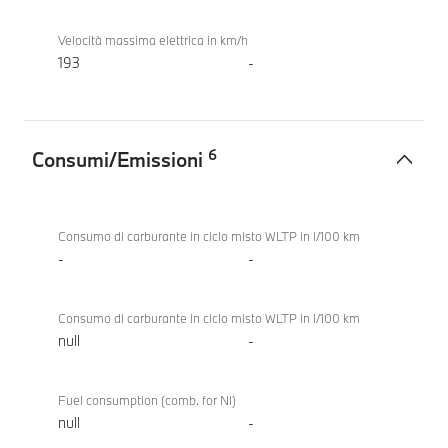
Velocità massima elettrica in km/h
193
-
6
Consumi/Emissioni
Consumi/Emissioni
BMW i5
eDrive40
Consumo di carburante in ciclo misto WLTP in l/100 km
Touring
-
-
Consumo di carburante in ciclo misto WLTP in l/100 km
null
-
Fuel consumption (comb. for NI)
null
-