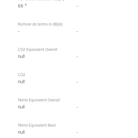
4
66
-
Rumore da fermo in dB(A)
-
-
CO2 Equivalent Overall
null
-
CO2
null
-
Petrol Equivalent Overall
null
-
Petrol Equivalent Best
null
-