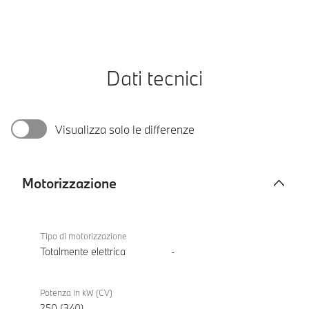
Dati tecnici
Visualizza solo le differenze
Motorizzazione
Motorizzazione
BMW i5
eDrive40
Tipo di motorizzazione
Touring
Totalmente elettrica
-
Potenza in kW (CV)
250 (340)
-