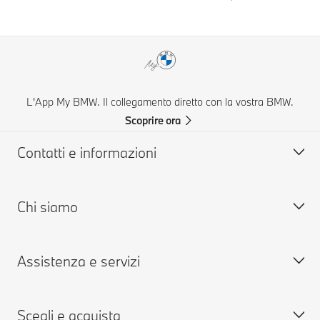
L'App My BMW. Il collegamento diretto con la vostra BMW.
Scoprire ora
Contatti e informazioni
Chi siamo
Aiuto & Contatti
FAQ: Domande frequenti
Assistenza e servizi
Concessionarie & Centri Service BMW
Lavora con noi
BMW Mobile Care
BMW.com
Scegli e acquista
Richiedi un'offerta
BMW Group
Prenota presso i Centri Service