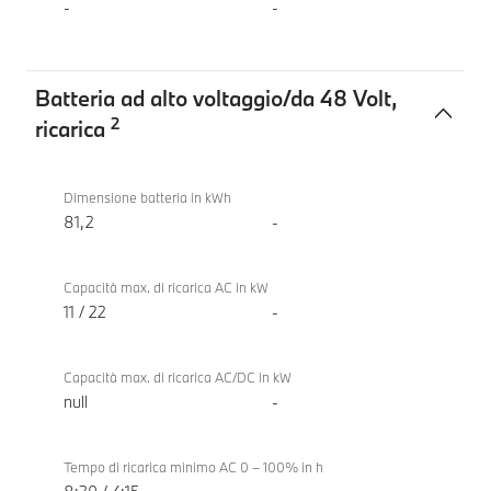
-
-
Batteria ad alto voltaggio/da 48 Volt,
2
ricarica
Batteria
BMW i5
ad
eDrive40
Dimensione batteria in kWh
alto
Touring
81,2
-
voltaggio/da
48
Capacità max. di ricarica AC in kW
Volt,
11 / 22
-
ricarica
Capacità max. di ricarica AC/DC in kW
null
-
Tempo di ricarica minimo AC 0 – 100% in h