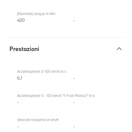
(Nominal) torque in Nm
400
-
Prestazioni
Prestazioni
BMW i5
eDrive40
Accelerazione 0-100 km/h in s
Touring
6,1
-
Accelerazione 0 - 100 km/h “1-Foot Rollout“ in s
-
-
Velocità massima in km/h
-
-