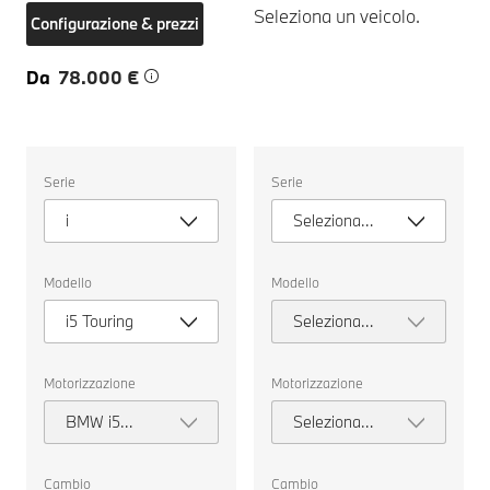
Seleziona un veicolo.
Configurazione & prezzi
Da
78.000 €
Seleziona
Seleziona
Serie
Serie
un
un
veicolo.
veicolo.
i
Seleziona
serie
Modello
Modello
i5 Touring
Seleziona
modello
Motorizzazione
Motorizzazione
BMW i5
Seleziona
eDrive40
motorizzazione
Touring
Cambio
Cambio