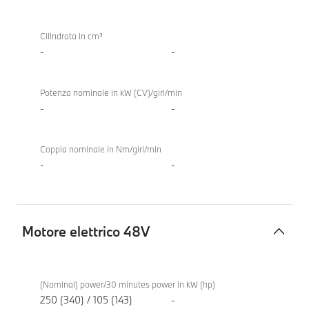
TwinPower
Turbo
Cilindrata in cm³
-
-
Potenza nominale in kW (CV)/giri/min
-
-
Coppia nominale in Nm/giri/min
-
-
Motore elettrico 48V
Motore
BMW i5
elettrico
eDrive40
(Nominal) power/30 minutes power in kW (hp)
48V
Touring
250 (340) / 105 (143)
-