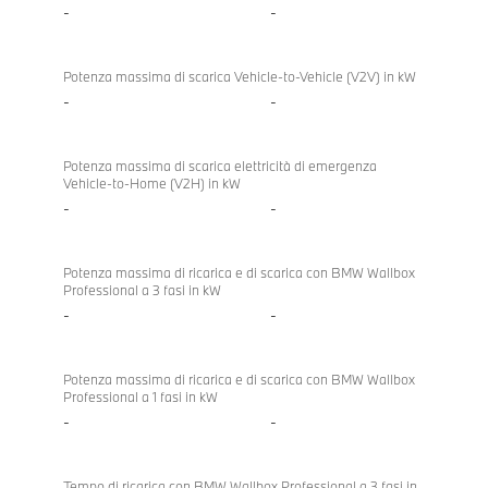
Touring
-
-
Potenza massima di scarica Vehicle-to-Vehicle (V2V) in kW
-
-
Potenza massima di scarica elettricità di emergenza
Vehicle-to-Home (V2H) in kW
-
-
Potenza massima di ricarica e di scarica con BMW Wallbox
Professional a 3 fasi in kW
-
-
Potenza massima di ricarica e di scarica con BMW Wallbox
Professional a 1 fasi in kW
-
-
Tempo di ricarica con BMW Wallbox Professional a 3 fasi in