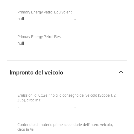
Primary Energy Petrol Equivalent
null
-
Primary Energy Petrol Best
null
-
Impronta del veicolo
Impronta
BMW i5
del
eDrive40
Emissioni di CO2e fino alla consegna del veicolo (Scope 1, 2,
3up), circa in t
veicolo
Touring
-
-
Contenuto di materie prime secondarie dell'intero veicolo,
circa in %.