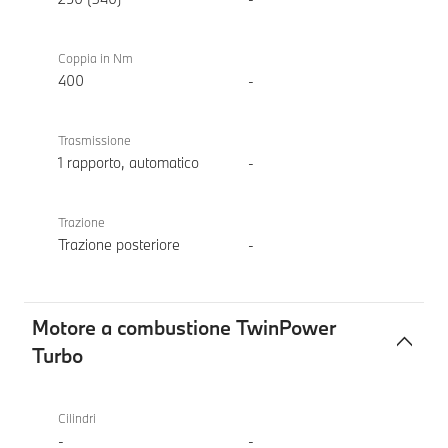
Coppia in Nm
400
-
Trasmissione
1 rapporto, automatico
-
Trazione
Trazione posteriore
-
Motore a combustione TwinPower
Turbo
Motore
BMW i5
a
eDrive40
Cilindri
combustione
Touring
-
-