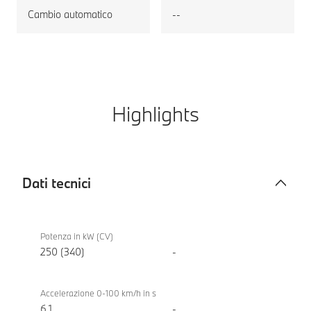
Cambio automatico
--
Highlights
Dati tecnici
Dati
BMW i5
tecnici
eDrive40
Potenza in kW (CV)
Touring
250 (340)
-
Accelerazione 0-100 km/h in s
6,1
-