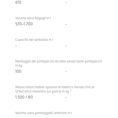
610
-
Volume vano bagagli in l
570–1.700
-
Capacità del serbatoio in l
-
-
Montaggio del portapacchi da tetto senza barre portapacchi
in kg
100
-
Massa rimorchiabile optional di fabbrica frenato fino al
5
12%/Carico massimo sul gancio in kg
1.500 / 80
-
Volume vano portaoggetti anteriore in l