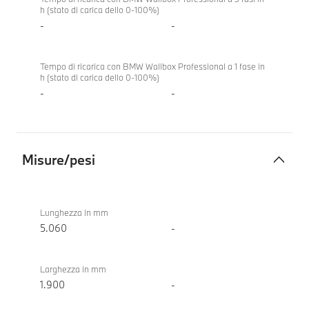
h (stato di carica dello 0-100%)
-
-
Tempo di ricarica con BMW Wallbox Professional a 1 fase in
h (stato di carica dello 0-100%)
-
-
Misure/pesi
Misure/pesi
BMW i5
eDrive40
Lunghezza in mm
Touring
5.060
-
Larghezza in mm
1.900
-