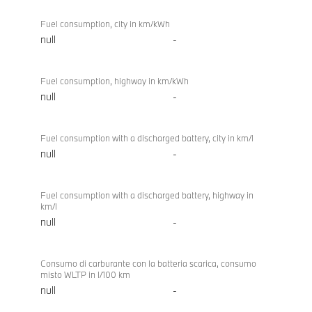
Fuel consumption, city in km/kWh
null
-
Fuel consumption, highway in km/kWh
null
-
Fuel consumption with a discharged battery, city in km/l
null
-
Fuel consumption with a discharged battery, highway in
km/l
null
-
Consumo di carburante con la batteria scarica, consumo
misto WLTP in l/100 km
null
-