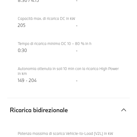
8:30 / 4:15
-
Capacità max. di ricarica DC in kW
205
-
Tempo di ricarica minimo DC 10 – 80 % in h
0:30
-
Autonomia ottenuta in soli 10 min con la ricarica High Power
in km
149 - 204
-
Ricarica bidirezionale
Ricarica
BMW i5
bidirezionale
eDrive40
Potenza massima di scarica Vehicle-to-Load (V2L) in kW