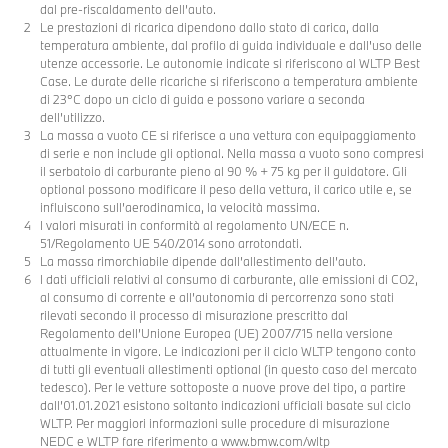
dal pre-riscaldamento dell’auto.
Le prestazioni di ricarica dipendono dallo stato di carica, dalla
temperatura ambiente, dal profilo di guida individuale e dall'uso delle
utenze accessorie. Le autonomie indicate si riferiscono al WLTP Best
Case. Le durate delle ricariche si riferiscono a temperatura ambiente
di 23°C dopo un ciclo di guida e possono variare a seconda
dell’utilizzo.
La massa a vuoto CE si riferisce a una vettura con equipaggiamento
di serie e non include gli optional. Nella massa a vuoto sono compresi
il serbatoio di carburante pieno al 90 % + 75 kg per il guidatore. Gli
optional possono modificare il peso della vettura, il carico utile e, se
influiscono sull’aerodinamica, la velocità massima.
I valori misurati in conformità al regolamento UN/ECE n.
51/Regolamento UE 540/2014 sono arrotondati.
La massa rimorchiabile dipende dall’allestimento dell’auto.
I dati ufficiali relativi al consumo di carburante, alle emissioni di CO2,
al consumo di corrente e all’autonomia di percorrenza sono stati
rilevati secondo il processo di misurazione prescritto dal
Regolamento dell’Unione Europea (UE) 2007/715 nella versione
attualmente in vigore. Le indicazioni per il ciclo WLTP tengono conto
di tutti gli eventuali allestimenti optional (in questo caso del mercato
tedesco). Per le vetture sottoposte a nuove prove del tipo, a partire
dall’01.01.2021 esistono soltanto indicazioni ufficiali basate sul ciclo
WLTP. Per maggiori informazioni sulle procedure di misurazione
NEDC e WLTP fare riferimento a www.bmw.com/wltp