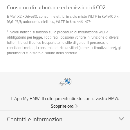
Consumo di carburante ed emissioni di CO2.
BMW iX2 xDrive30: consumi elettrici in ciclo misto WLTP in kWh/100 km
16,6–15,3; autonomia elettrica, WLTP in km: 446–479
1
I valori indicati si basano sulla procedura di misurazione WLTP,
obbligatoria per legge. I dati reali possono variare in funzione di diversi
fattori, tra cui il carico trasportato, lo stile di guida, il percorso, le
condizioni meteo, i consumi elettrici ausiliari (come il climatizzatore), gli
pneumatici e lo stato di salute della batteria.
L'App My BMW. Il collegamento diretto con la vostra BMW.
Scoprire ora
Contatti e informazioni