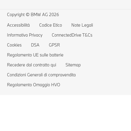
Richiami e Aggiornamenti Tecnici BMW Group
MYBMW Financial Services
BMW Berline
Ricarica pubblica per auto elettriche
Richiamo airbag Takata
Offerte BMW
Home Charging
Copyright © BMW AG 2026
Prenota un Test Drive
Gamma auto elettriche
Accessibilità
Codice Etico
Note Legali
Informativa Privacy
Costi delle auto elettriche
ConnectedDrive T&Cs
Cookies
DSA
GPSR
Vetture Plug-in Hybrid
Regolamento UE sulle batterie
Recedere dal contratto qui
Sitemap
Condizioni Generali di compravendita
Regolamento Omaggio HVO