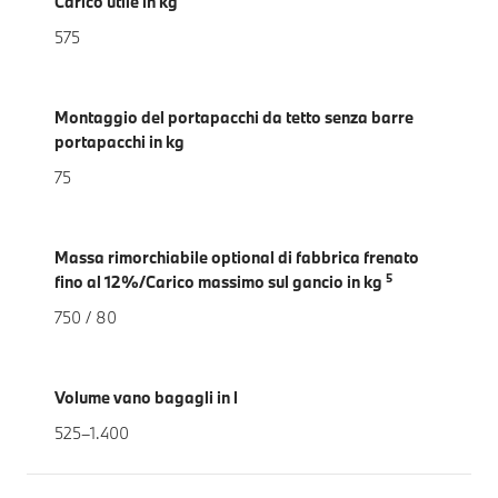
Carico utile in kg
575
Montaggio del portapacchi da tetto senza barre
portapacchi in kg
75
Massa rimorchiabile optional di fabbrica frenato
5
fino al 12%/Carico massimo sul gancio in kg
750 / 80
Volume vano bagagli in l
525–1.400