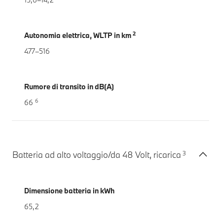
2
Autonomia elettrica, WLTP in km
477–516
Rumore di transito in dB(A)
6
66
3
Batteria ad alto voltaggio/da 48 Volt, ricarica
Dimensione batteria in kWh
65,2