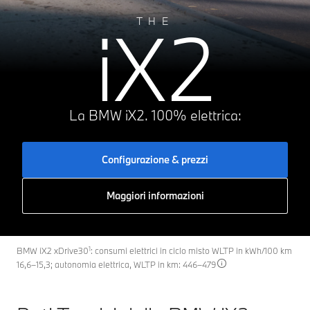
iX2
THE
La BMW iX2. 100% elettrica:
Configurazione & prezzi
Maggiori informazioni
1
BMW iX2 xDrive30
: consumi elettrici in ciclo misto WLTP in kWh/100 km
16,6–15,3; autonomia elettrica, WLTP in km: 446–479