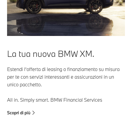
sempre 
Un grande aiuto
controllare
strade
soprattutto nel
direttamente lo
illuminat
traffico
spazio
meglio.
congestionato.
disponibile per
le manovre.
La tua nuova BMW XM.
Estendi l'offerta di leasing o finanziamento su misura
per te con servizi interessanti e assicurazioni in un
unico pacchetto.
All in. Simply smart. BMW Financial Services
Scopri di più