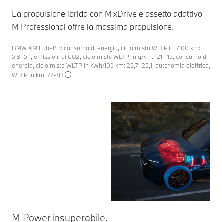
La propulsione ibrida con M xDrive e assetto adattivo
M Professional offre la massima propulsione.
BMW XM Label¹, ²: consumo di energia, ciclo misto WLTP in l/100 km:
5,3–5,1; emissioni di CO2, ciclo misto WLTP, in g/km: 121–115, consumo di
energia, ciclo misto WLTP in kWh/100 km: 25,7–25,1; autonomia elettrica,
WLTP in km: 77–83
M Power insuperabile.
Si