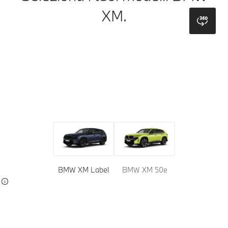
XM.
bmw
Versione
Vernici
Rivestimenti
BMW XM Label
BMW XM 50e