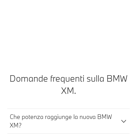
contattiamo in tempo utile. Basta un messaggio tramite
la My BMW App per concordare direttamente un
appuntamento. E puoi continuare il tuo viaggio in tutta
tranquillità.
Scopri di più
Domande frequenti sulla BMW
XM.
Che potenza raggiunge la nuova BMW
XM?