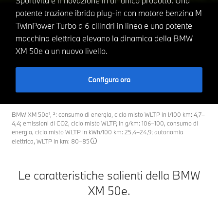
Sportività e innovazione in un unico prodotto. Una
potente trazione ibrida plug-in con motore benzina M
TwinPower Turbo a 6 cilindri in linea e una potente
macchina elettrica elevano la dinamica della BMW
XM 50e a un nuovo livello.
Configura ora
BMW XM 50e¹, ²: consumo di energia, ciclo misto WLTP in l/100 km: 4,7–
4,4; emissioni di CO2, ciclo misto WLTP, in g/km: 106–100, consumo di
energia, ciclo misto WLTP in kWh/100 km: 25,4–24,9; autonomia
elettrica, WLTP in km: 80–85
Le caratteristiche salienti della BMW
XM 50e.