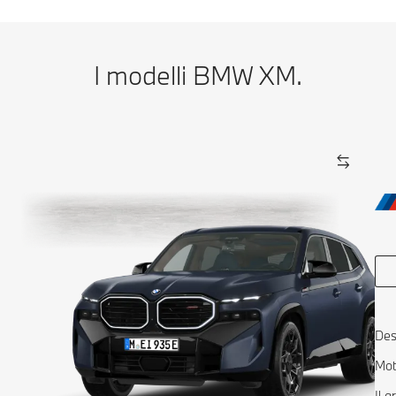
I modelli BMW XM.
Des
Mot
Il 