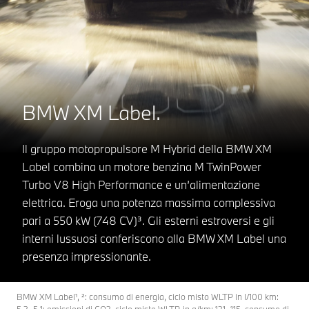
BMW XM Label.
Il gruppo motopropulsore M Hybrid della BMW XM
Label combina un motore benzina M TwinPower
Turbo V8 High Performance e un’alimentazione
elettrica. Eroga una potenza massima complessiva
pari a 550 kW (748 CV)³. Gli esterni estroversi e gli
interni lussuosi conferiscono alla BMW XM Label una
presenza impressionante.
BMW XM Label¹, ²: consumo di energia, ciclo misto WLTP in l/100 km: