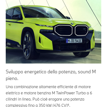
Sviluppo energetico della potenza, sound M
No
pieno.
L'a
un'
Una combinazione altamente efficiente di motore
nel
elettrico e motore benzina M TwinPower Turbo a 6
com
cilindri in linea. Può cioè erogare una potenza
pre
complessiva fino a 350 kW (476 CV)⁵.