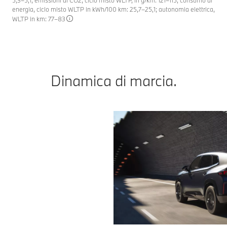
5,3–5,1; emissioni di CO2, ciclo misto WLTP, in g/km: 121–115, consumo di
energia, ciclo misto WLTP in kWh/100 km: 25,7–25,1; autonomia elettrica,
WLTP in km: 77–83
Dinamica di marcia.