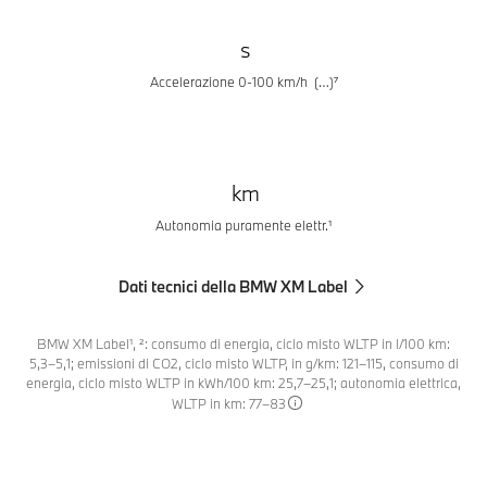
s
Accelerazione 0-100 km/h (…)⁷
km
Autonomia puramente elettr.¹
Dati tecnici della BMW XM Label
BMW XM Label¹, ²: consumo di energia, ciclo misto WLTP in l/100 km:
5,3–5,1; emissioni di CO2, ciclo misto WLTP, in g/km: 121–115, consumo di
energia, ciclo misto WLTP in kWh/100 km: 25,7–25,1; autonomia elettrica,
WLTP in km: 77–83