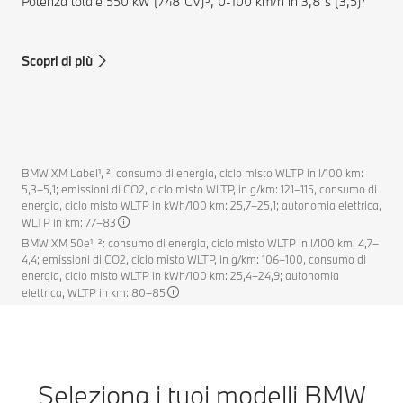
Potenza totale 550 kW (748 CV)³, 0-100 km/h in 3,8 s (3,5)⁷
Scopri di più
BMW XM Label¹, ²: consumo di energia, ciclo misto WLTP in l/100 km:
5,3–5,1; emissioni di CO2, ciclo misto WLTP, in g/km: 121–115, consumo di
energia, ciclo misto WLTP in kWh/100 km: 25,7–25,1; autonomia elettrica,
WLTP in km: 77–83
BMW XM 50e¹, ²: consumo di energia, ciclo misto WLTP in l/100 km: 4,7–
4,4; emissioni di CO2, ciclo misto WLTP, in g/km: 106–100, consumo di
energia, ciclo misto WLTP in kWh/100 km: 25,4–24,9; autonomia
elettrica, WLTP in km: 80–85
Seleziona i tuoi modelli BMW