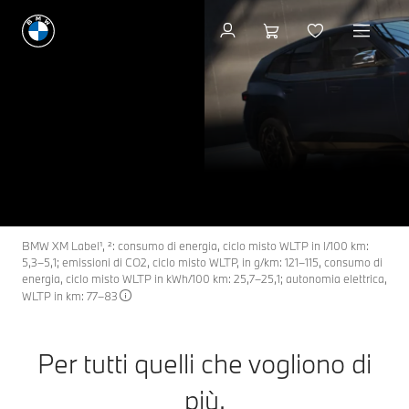
Configurazione e prezzi
I nuovi modelli BMW
XM
THE NEW
XM.
Configurazione e prezzi
Richiedi un'offerta
BMW XM Label¹, ²: consumo di energia, ciclo misto WLTP in l/100 km:
5,3–5,1; emissioni di CO2, ciclo misto WLTP, in g/km: 121–115, consumo di
energia, ciclo misto WLTP in kWh/100 km: 25,7–25,1; autonomia elettrica,
WLTP in km: 77–83
Per tutti quelli che vogliono di
più.