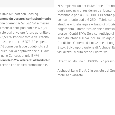
*Esempio valido per BMW Serie 3 Tourin
quale provincia di residenza del locatar
xDrive M Sport con Leasing
massimale pari a € 26.000.000 senza pen
canone da versarsi contestualmente
con contributo pari a € 250 – Tutela co
rie aderenti € 52.962 IVA e messa
stradale – Tutela legale – Tassa di propri
 mensili anticipati pari a € 499,77
pagamento – Immatricolazione e messa s
sto pari al valore futuro garantito a
presso i Centri BMW Service. Anticipo di 
6,59 %. Importo totale del credito
sono da intendersi IVA inclusa. Noleggio
struzione pratica € 378,20 e spese
Condizioni Generali di Locazione a Lungo
 € 16 come per legge addebitata sul
S.p.A. Salvo approvazione di Alphabet Itali
matica. Salvo approvazione di BMW
visualizzati a puro scopo illustrativo.
li nelle Concessionarie BMW
ionarie BMW aderenti all'iniziativa.
Offerta valida fino al 30/09/2026 presso 
icitario con finalità promozionale.
Alphabet Italia S.p.A. è la società del G
mobilità avanzate.