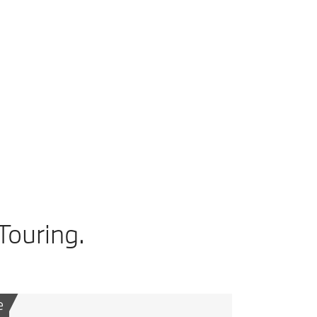
Aggiungi al confronto
Dati tecnici
/h
,3; emissioni di CO2, ciclo misto WLTP in g/km: 170–164
Touring.
e