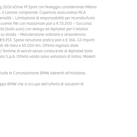
g 320d xDrive M Sport con Noleggio considerando Milano
io. Il canone comprende: Copertura assicurativa RCA
alità – Limitazione di responsabilità per incendio/furto
nducente PAI con massimale pari a € 55.000 – Soccorso
età (bollo auto) con delega ad Alphabet per il relativo
u strada – Manutenzione ordinaria e straordinaria
€9.353. Spese istruzione pratica pari a € 366. Gli importi
 di 48 mesi e 60.000 km. Offerta regolata dalle
 Termine di veicoli senza conducente di Alphabet Italia
a S.p.A. Offerta valida salvo variazioni di listino. Modelli
tutte le Concessionarie BMW aderenti all'iniziativa.
ruppo BMW che si occupa dell'offerta di soluzioni di