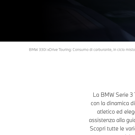
BMW 330i xDrive Touring: Consumo di carburante, in ciclo misto
La BMW Serie 3 To
con la dinamica di
atletico ed eleg
assistenza alla gui
Scopri tutte le var