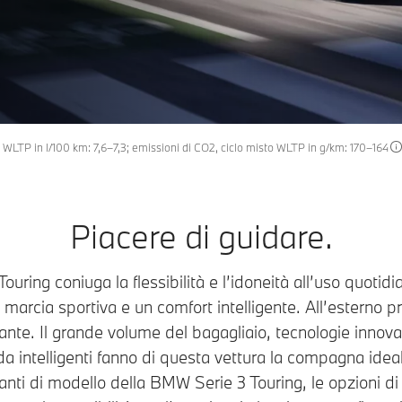
 WLTP in l/100 km: 7,6–7,3; emissioni di CO2, ciclo misto WLTP in g/km: 170–164
Piacere di guidare.
uring coniuga la flessibilità e l’idoneità all’uso quotidi
 marcia sportiva e un comfort intelligente. All’esterno 
ante. Il grande volume del bagagliaio, tecnologie innova
da intelligenti fanno di questa vettura la compagna ideal
ianti di modello della BMW Serie 3 Touring, le opzioni di 