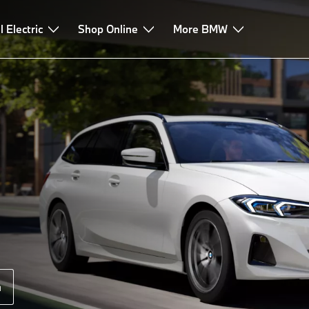
a
l Electric
Leasing e finanziamento
Shop Online
Consulenza e service
More BMW
a