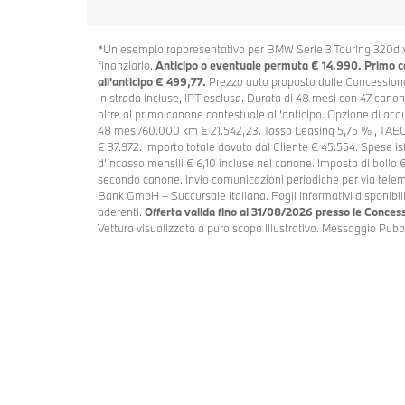
*Un esempio rappresentativo per BMW Serie 3 Touring 320d 
finanziario.
Anticipo o eventuale permuta € 14.990. Primo 
all'anticipo € 499,77.
Prezzo auto proposto dalle Concessiona
in strada incluse, IPT esclusa. Durata di 48 mesi con 47 canoni
oltre al primo canone contestuale all’anticipo. Opzione di acqui
48 mesi/60.000 km € 21.542,23. Tasso Leasing 5,75 % , TAEG 
€ 37.972. Importo totale dovuto dal Cliente € 45.554. Spese i
d’incasso mensili € 6,10 incluse nel canone. Imposta di bollo
secondo canone. Invio comunicazioni periodiche per via tele
Bank GmbH – Succursale Italiana. Fogli informativi disponibi
aderenti.
Offerta valida fino al 31/08/2026 presso le Concess
Vettura visualizzata a puro scopo illustrativo. Messaggio Pubbl