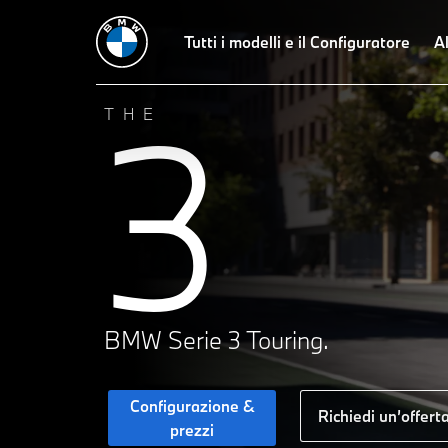
Dati tecnici
Offerta
Design
Tutti i modelli e il Configuratore
Tecnologie
Dinamica di guid
Al
3
THE
BMW Serie 3 Touring.
Configurazione &
Richiedi un’offert
prezzi