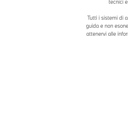
tecnici 
Tutti i sistemi di
guida e non esoner
attenervi alle info
Modelli
BMW 330i xDrive
Touring
Ibrida plug-in