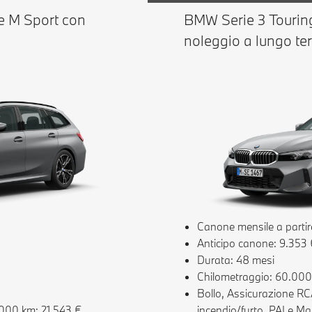
e M Sport con
BMW Serie 3 Tourin
noleggio a lungo te
Canone mensile a partir
Anticipo canone: 9.353 
Durata: 48 mesi
Chilometraggio: 60.00
Bollo, Assicurazione RCA
.000 km: 21.543 €
incendio/furto, PAI e Ma