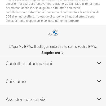
emissioni-di-co2-delle-autovetture-edizione-2023). Oltre al rendimento
del motore, anche lo stile di guida e altri fattori non tecnici
contribuiscono a determinare il consumo di carburante e le emissioni di
CO2 di un'autovettura. Il biossido di carbonio è il gas ad effetto serra
principalmente responsabile del riscaldamento terrestre.
L'App My BMW. Il collegamento diretto con la vostra BMW.
Scoprire ora
Contatti e informazioni
Chi siamo
Aiuto & Contatti
FAQ: Domande frequenti
Assistenza e servizi
Concessionarie & Centri Service BMW
Lavora con noi