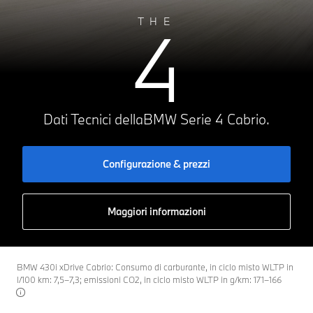
4
THE
Dati Tecnici della
BMW Serie 4 Cabrio.
Configurazione & prezzi
Maggiori informazioni
BMW 430i xDrive Cabrio: Consumo di carburante, in ciclo misto WLTP in
l/100 km: 7,5–7,3; emissioni CO2, in ciclo misto WLTP in g/km: 171–166