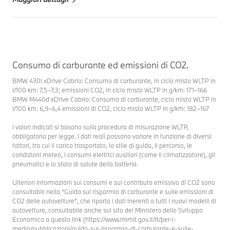
Consumo di carburante ed emissioni di CO2.
BMW 430i xDrive Cabrio: Consumo di carburante, in ciclo misto WLTP in
l/100 km: 7,5–7,3; emissioni CO2, in ciclo misto WLTP in g/km: 171–166
BMW M440d xDrive Cabrio: Consumo di carburante, ciclo misto WLTP in
l/100 km: 6,9–6,4 emissioni di CO2, ciclo misto WLTP in g/km: 182–167
I valori indicati si basano sulla procedura di misurazione WLTP,
obbligatoria per legge. I dati reali possono variare in funzione di diversi
fattori, tra cui il carico trasportato, lo stile di guida, il percorso, le
condizioni meteo, i consumi elettrici ausiliari (come il climatizzatore), gli
pneumatici e lo stato di salute della batteria.
Ulteriori informazioni sui consumi e sul contributo emissivo di CO2 sono
consultabili nella “Guida sul risparmio di carburante e sulle emissioni di
CO2 delle autovetture”, che riporta i dati inerenti a tutti i nuovi modelli di
autovetture, consultabile anche sul sito del Ministero dello Sviluppo
Economico a questo link (https://www.mimit.gov.it/it/per-i-
media/pubblicazioni/guida-sul-risparmio-di-carburante-e-sulle-