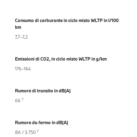
Consumo di carburante in ciclo misto WLTP in l/100
km
7,7–7,2
Emissioni di CO2, in ciclo misto WLTP in g/km
176–164
Rumore di transito in dB(A)
7
66
Rumore da fermo in dB(A)
7
86 / 3.750