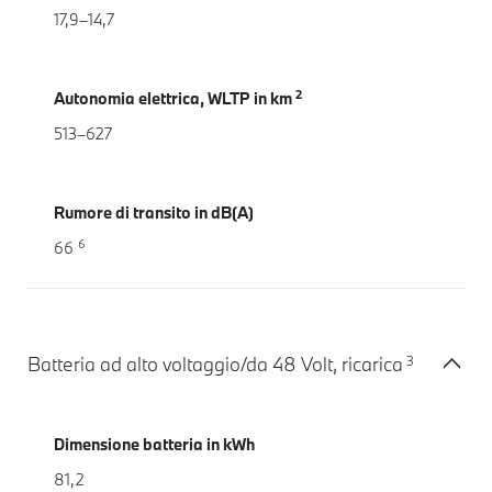
17,9–14,7
2
Autonomia elettrica, WLTP in km
513–627
Rumore di transito in dB(A)
6
66
3
Batteria ad alto voltaggio/da 48 Volt, ricarica
Dimensione batteria in kWh
81,2