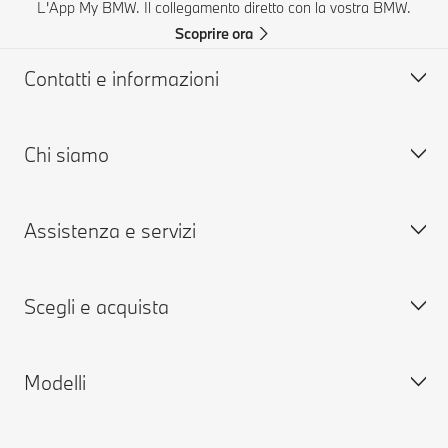
L'App My BMW. Il collegamento diretto con la vostra BMW.
Scoprire ora
Contatti e informazioni
Chi siamo
Aiuto & Contatti
FAQ: Domande frequenti
Assistenza e servizi
Concessionarie & Centri Service BMW
Lavora con noi
BMW Mobile Care
BMW.com
Scegli e acquista
Richiedi un'offerta
BMW Group
Prenota presso i Centri Service
MY BMW
Modelli
MY BMW App
Configura la tua BMW
BMW ConnectedDrive
Vetture disponibili nuove