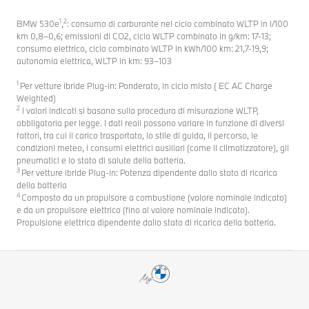
1
2
BMW 530e
,
: consumo di carburante nel ciclo combinato WLTP in l/100
km 0,8–0,6; emissioni di CO2, ciclo WLTP combinato in g/km: 17-13;
consumo elettrico, ciclo combinato WLTP in kWh/100 km: 21,7-19,9;
autonomia elettrica, WLTP in km: 93–103
1
Per vetture ibride Plug-in: Ponderato, in ciclo misto ( EC AC Charge
Weighted)
2
I valori indicati si basano sulla procedura di misurazione WLTP,
obbligatoria per legge. I dati reali possono variare in funzione di diversi
fattori, tra cui il carico trasportato, lo stile di guida, il percorso, le
condizioni meteo, i consumi elettrici ausiliari (come il climatizzatore), gli
pneumatici e lo stato di salute della batteria.
3
Per vetture ibride Plug-in: Potenza dipendente dallo stato di ricarica
della batteria
4
Composto da un propulsore a combustione (valore nominale indicato)
e da un propulsore elettrico (fino al valore nominale indicato).
Propulsione elettrica dipendente dallo stato di ricarica della batteria.