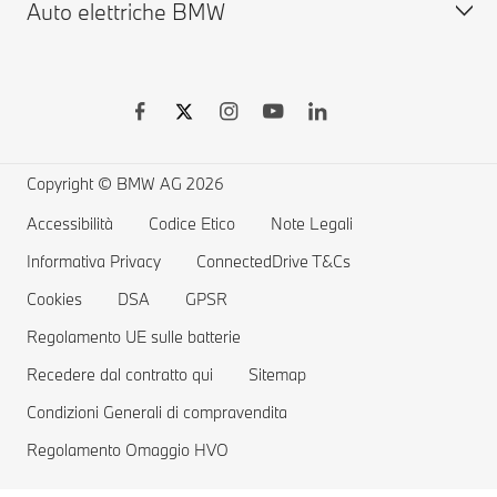
Auto elettriche BMW
Garanzie
Vetture disponibili usate
BMW Serie X
BMW Driver's Guide App
Shop Online
BMW M
BMW Remote Software Upgrade
Accessori BMW
BMW Touring
Vetture elettriche BMW
Richiami e Aggiornamenti Tecnici BMW Group
MYBMW Financial Services
BMW Berline
Ricarica pubblica per auto elettriche
Richiamo airbag Takata
Offerte BMW
Home Charging
Copyright © BMW AG 2026
Prenota un Test Drive
Gamma auto elettriche
Accessibilità
Codice Etico
Note Legali
Informativa Privacy
Costi delle auto elettriche
ConnectedDrive T&Cs
Cookies
DSA
GPSR
Vetture Plug-in Hybrid
Regolamento UE sulle batterie
Recedere dal contratto qui
Sitemap
Condizioni Generali di compravendita
Regolamento Omaggio HVO