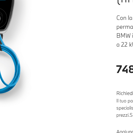
Con la
perman
BMW in
a 22 k
748
Richiedi
Il tuo 
speciali
prezzi.
S
Aggiung