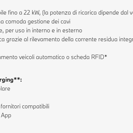
le fino a 22 kW, (la potenza di ricarica dipende dal ve
na comoda gestione dei cavi
e, per uso in interno e in esterno
 grazie al rilevamento della corrente residua integra
evamento veicoli automatico o scheda RFID*
rging**:
olare
 fornitori compatibili
 App