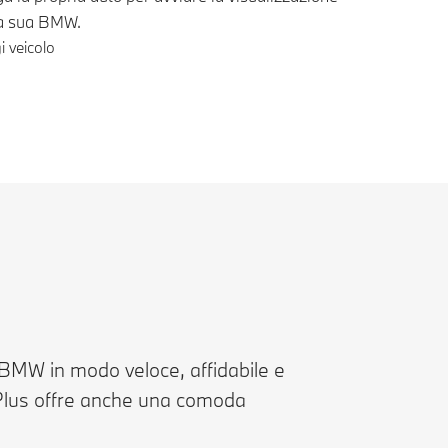
la sua BMW.
 veicolo
e a piè di pagina
 BMW in modo veloce, affidabile e
Plus offre anche una comoda