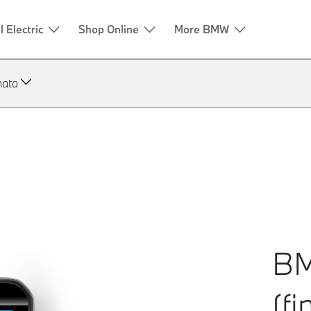
nata
BM
(f