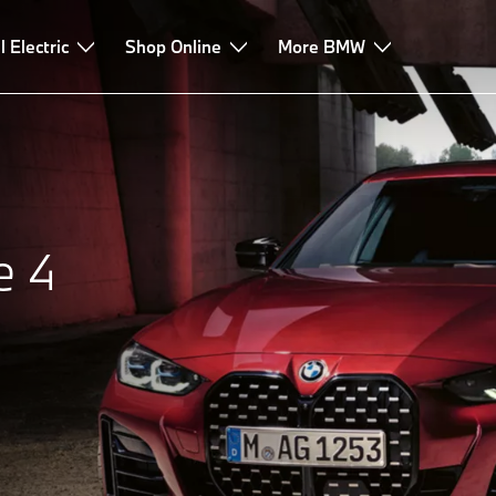
l Electric
Shop Online
More BMW
e 4