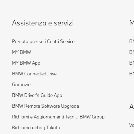
Assistenza e servizi
M
Prenota presso i Centri Service
BM
MY BMW
B
MY BMW App
B
BMW ConnectedDrive
BM
Garanzie
BMW Driver's Guide App
A
BMW Remote Software Upgrade
Richiami e Aggiornamenti Tecnici BMW Group
Ve
Richiamo airbag Takata