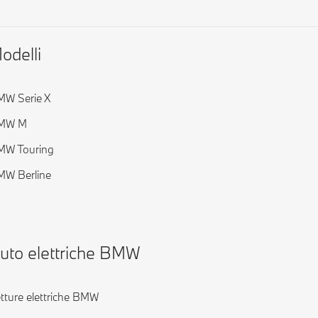
odelli
W Serie X
MW M
MW Touring
W Berline
uto elettriche BMW
tture elettriche BMW