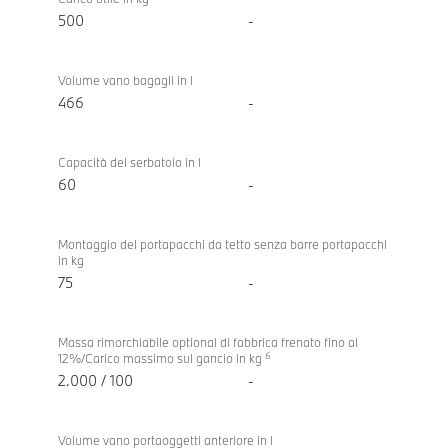
500
-
Volume vano bagagli in l
466
-
Capacità del serbatoio in l
60
-
Montaggio del portapacchi da tetto senza barre portapacchi
in kg
75
-
Massa rimorchiabile optional di fabbrica frenato fino al
6
12%/Carico massimo sul gancio in kg
2.000 / 100
-
Volume vano portaoggetti anteriore in l