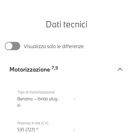
Dati tecnici
Visualizza solo le differenze
7
,
9
Motorizzazione
Motorizzazione
BMW
M5
Tipo di motorizzazione
Benzina – Ibrido plug-
-
in
Potenza in kW (CV)
4
535 (727)
-