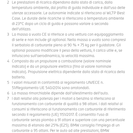
Le prestazioni di ricarica dipendono dallo stato di carica, dalla
temperatura ambiente, dal profilo di guida individuale e dall'uso delle
utenze accessorie. Le autonomie indicate si riferiscono al WLTP Best
Case. Le durate delle ricariche si riferiscono a temperatura ambiente
di 23°C dopo un ciclo di guida e possono variare a seconda
dell’utilizzo.
La massa a vuoto CE si riferisce a una vettura con equipaggiamento
di serie e non include gli optional. Nella massa a vuoto sono compresi
il serbatoio di carburante pieno al 90 % + 75 kg per il guidatore. Gli
optional possono modificare il peso della vettura, il carico utile e, se
influiscono sull’aerodinamica, la velocità massima.
Composto da un propulsore a combustione (valore nominale
indicato) e da un propulsore elettrico (fino al valore nominale
indicato). Propulsione elettrica dipendente dallo stato di ricarica della
batteria.
I valori misurati in conformità al regolamento UN/ECE n.
51/Regolamento UE 540/2014 sono arrotondati.
La massa rimorchiabile dipende dall’allestimento dell’auto.
I dati relativi alla potenza per i motori a benzina si riferiscono al
funzionamento con carburante di qualità a 98 ottani. I dati relativi ai
consumi si riferiscono al funzionamento con carburante di riferimento
secondo il regolamento (UE) 1151/2017. È consentito l’uso di
carburante senza piombo a 91 ottani e superiore con una percentuale
massima di etanolo del 25% (E25). BMW consiglia l’impiego di un
carburante a 95 ottani. Per le auto ad alte prestazioni, BMW