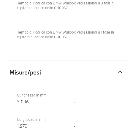
Tempo di ricarica con BMW Wallbox Professional a 3 fasi in
h (stato di carica dello 0-100%)
-
-
Tempo di ricarica con BMW Wallbox Professional a 1 fase in
h (stato di carica dello 0-100%)
-
-
Misure/pesi
Misure/pesi
BMW
M5
Lunghezza in mm
5.096
-
Larghezza in mm
1.970
-