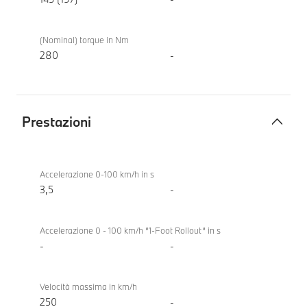
(Nominal) torque in Nm
280
-
Prestazioni
Prestazioni
BMW
M5
Accelerazione 0-100 km/h in s
3,5
-
Accelerazione 0 - 100 km/h “1-Foot Rollout“ in s
-
-
Velocità massima in km/h
250
-