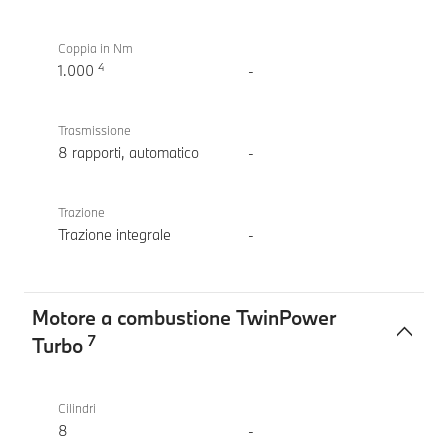
Coppia in Nm
4
1.000
-
Trasmissione
8 rapporti, automatico
-
Trazione
Trazione integrale
-
Motore a combustione TwinPower
7
Turbo
Motore
BMW
a
M5
Cilindri
combustione
8
-