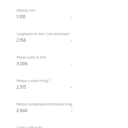
Altezza mm
1.510
-
Larghezza in mm / con retrovisori
2.156
-
Passo ruote in mm
3.006
-
3
Massa a vuoto in kg
2.515
-
Massa complessiva ammessa in kg
2.940
-
Carico utile in kg