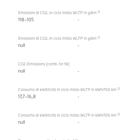
12
Emissioni di CO2, in ciclo misto WLTP in g/km
118–105
-
12
Emissioni di CO2, in ciclo misto WLTP in g/km
null
-
CO2-Emissions (comb. for NI)
null
-
12
Consumo di elettricità in ciclo misto WLTP in kWh/100 km
17,7–16,8
-
12
Consumo di elettricità in ciclo misto WLTP in kWh/100 km
null
-