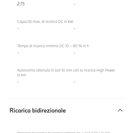
2:15
-
Capacità max. di ricarica DC in kW
-
-
Tempo di ricarica minimo DC 10 – 80 % in h
-
-
Autonomia ottenuta in soli 10 min con la ricarica High Power
in km
-
-
Ricarica bidirezionale
Ricarica
BMW
bidirezionale