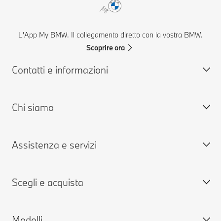
L'App My BMW. Il collegamento diretto con la vostra BMW.
Scoprire ora
Contatti e informazioni
Chi siamo
Aiuto & Contatti
FAQ: Domande frequenti
Assistenza e servizi
Concessionarie & Centri Service BMW
Lavora con noi
BMW Mobile Care
BMW.com
Scegli e acquista
Richiedi un'offerta
BMW Group
Prenota presso i Centri Service
MY BMW
Modelli
MY BMW App
Configura la tua BMW