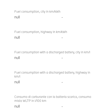
Fuel consumption, city in km/kWh
null
-
Fuel consumption, highway in km/kWh
null
-
Fuel consumption with a discharged battery, city in km/l
null
-
Fuel consumption with a discharged battery, highway in
km/l
null
-
Consumo di carburante con la batteria scarica, consumo
misto WLTP in l/100 km
null
-