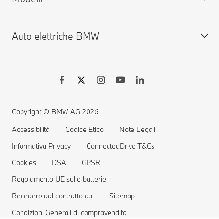
BMW ConnectedDrive
Vetture disponibili nuove
Auto elettriche BMW
Garanzie
Vetture disponibili usate
BMW Serie X
BMW Driver's Guide App
Shop Online
BMW M
BMW Remote Software Upgrade
Accessori BMW
BMW Touring
Vetture elettriche BMW
Richiami e Aggiornamenti Tecnici BMW Group
MYBMW Financial Services
BMW Berline
Ricarica pubblica per auto elettriche
Richiamo airbag Takata
Offerte BMW
Home Charging
Copyright © BMW AG 2026
Prenota un Test Drive
Gamma auto elettriche
Accessibilità
Codice Etico
Note Legali
Informativa Privacy
Costi delle auto elettriche
ConnectedDrive T&Cs
Cookies
DSA
GPSR
Vetture Plug-in Hybrid
Regolamento UE sulle batterie
Recedere dal contratto qui
Sitemap
Condizioni Generali di compravendita