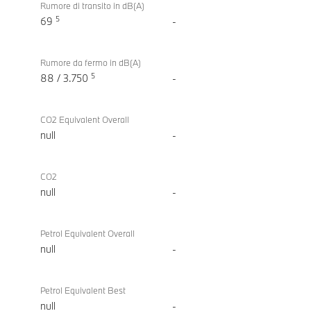
Rumore di transito in dB(A)
5
69
-
Rumore da fermo in dB(A)
5
88 / 3.750
-
CO2 Equivalent Overall
null
-
CO2
null
-
Petrol Equivalent Overall
null
-
Petrol Equivalent Best
null
-