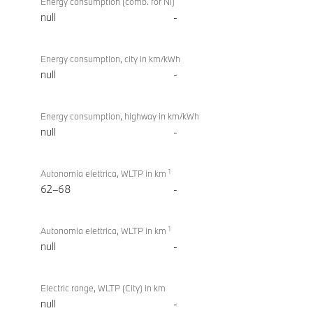
Energy consumption (comb. for NI)
null
-
Energy consumption, city in km/kWh
null
-
Energy consumption, highway in km/kWh
null
-
1
Autonomia elettrica, WLTP in km
62–68
-
1
Autonomia elettrica, WLTP in km
null
-
Electric range, WLTP (City) in km
null
-