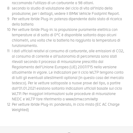
raccomanda l'utilizzo di un carburante a 98 ottani.
secondo lo studio di valutazione del ciclo di vita all'inizio della
produzione; per i dettagli, vedere il BMW Vehicle Footprint Report.
Per vetture ibride Plug-in: potenza dipendente dallo stato di ricarica
della batteria
Per vetture ibride Plug-in: la propulsione puramente elettrica con
temperature al di sotto di 0°C è disponibile soltanto dopo alcuni
chilometri, una volta che la batteria ha raggiunto la temperatura di
funzionamento.
I dati ufficiali relativi al consumo di carburante, alle emissioni di CO2,
al consumo di corrente e all’autonomia di percorrenza sono stati
rilevati secondo il processo di misurazione prescritto dal
Regolamento dell’Unione Europea (UE) 2007/715 nella versione
attualmente in vigore. Le indicazioni per il ciclo WLTP tengono conto
di tutti gli eventuali allestimenti optional (in questo caso del mercato
tedesco). Per le vetture sottoposte a nuove prove del tipo, a partire
dall’01.01.2021 esistono soltanto indicazioni ufficiali basate sul ciclo
WLTP. Per maggiori informazioni sulle procedure di misurazione
NEDC e WLTP fare riferimento a www.bmw.com/wltp
Per vetture ibride Plug-in: ponderato, in ciclo misto (EC AC Charge
Weighted)