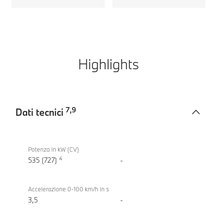
Highlights
7
,
9
Dati tecnici
Dati
BMW
tecnici
M5
Potenza in kW (CV)
4
535 (727)
-
Accelerazione 0-100 km/h in s
3,5
-