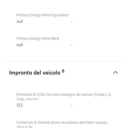
Primary Energy Petrol Equivalent
null
-
Primary Energy Petrol Best
null
-
8
Impronta del veicolo
Impronta
BMW
del
M5
Emissioni di CO2e fino alla consegna del veicolo (Scope 1, 2,
3up), circa in t
veicolo
17,5
-
Contenuto di materie prime secondarie dell'intero veicolo,
circa in %.