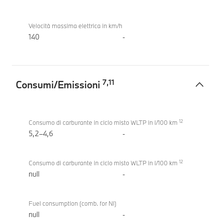
Velocità massima elettrica in km/h
140
-
7
,
11
Consumi/Emissioni
Consumi/Emissioni
BMW
12
M5
Consumo di carburante in ciclo misto WLTP in l/100 km
5,2–4,6
-
12
Consumo di carburante in ciclo misto WLTP in l/100 km
null
-
Fuel consumption (comb. for NI)
null
-