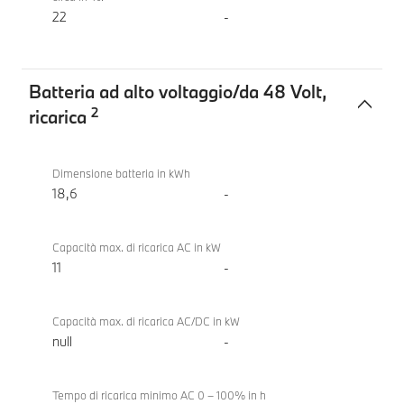
22
-
Batteria ad alto voltaggio/da 48 Volt,
2
ricarica
Batteria
BMW
ad
M5
Dimensione batteria in kWh
alto
18,6
-
voltaggio/da
48
Capacità max. di ricarica AC in kW
Volt,
11
-
ricarica
Capacità max. di ricarica AC/DC in kW
null
-
Tempo di ricarica minimo AC 0 – 100% in h