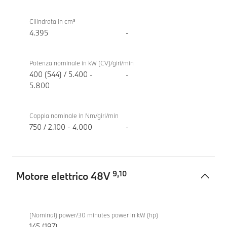
TwinPower
Turbo
Cilindrata in cm³
4.395
-
Potenza nominale in kW (CV)/giri/min
400 (544) / 5.400 -
-
5.800
Coppia nominale in Nm/giri/min
750 / 2.100 - 4.000
-
9
,
10
Motore elettrico 48V
Motore
BMW
elettrico
M5
(Nominal) power/30 minutes power in kW (hp)
48V
145 (197)
-