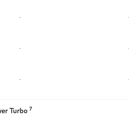
-
-
-
7
wer Turbo