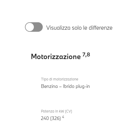
Visualizza solo le differenze
7
,
8
Motorizzazione
Motorizzazione
BMW X1
Tipo di motorizzazione
xDrive30e
Benzina – Ibrido plug-in
Potenza in kW (CV)
4
240 (326)