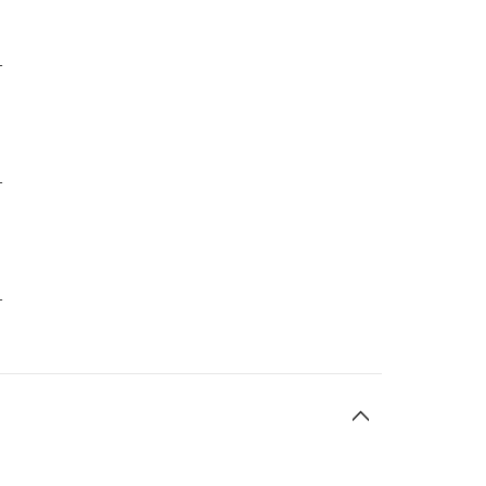
-
-
-