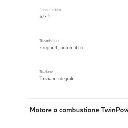
Coppia in Nm
4
477
Trasmissione
7 rapporti, automatico
Trazione
Trazione integrale
Motore a combustione TwinPo
Motore
BMW X1