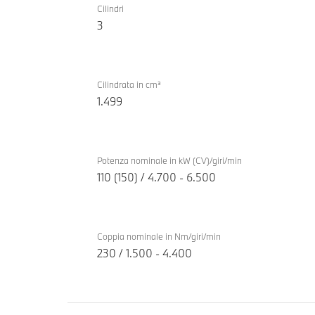
a
Cilindri
xDrive30e
3
combustione
TwinPower
Turbo
Cilindrata in cm³
1.499
Potenza nominale in kW (CV)/giri/min
110 (150) / 4.700 - 6.500
Coppia nominale in Nm/giri/min
230 / 1.500 - 4.400