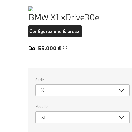
BMW X1 xDrive30e
Configurazione & prezzi
Da
55.000 €
Seleziona
Serie
un
veicolo.
X
Modello
X1