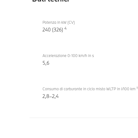
Dati
BMW X1
tecnici
Potenza in kW (CV)
xDrive30e
4
240 (326)
Accelerazione 0-100 km/h in s
5,6
1
Consumo di carburante in ciclo misto WLTP in l/100 km
2,8–2,4