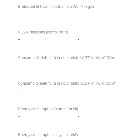
Emissioni di CO2, in ciclo misto WLTP in g/km
-
-
CO2-Emissions (comb. for NI)
-
-
Consumo di elettricità in ciclo misto WLTP in kWh/100 km
-
-
Consumo di elettricità in ciclo misto WLTP in kWh/100 km
-
-
Energy consumption (comb. for NI)
-
-
Energy consumption, city in km/kWh