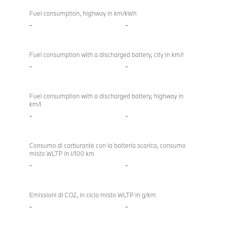
Fuel consumption, highway in km/kWh
-
-
Fuel consumption with a discharged battery, city in km/l
-
-
Fuel consumption with a discharged battery, highway in
km/l
-
-
Consumo di carburante con la batteria scarica, consumo
misto WLTP in l/100 km
-
-
Emissioni di CO2, in ciclo misto WLTP in g/km
-
-