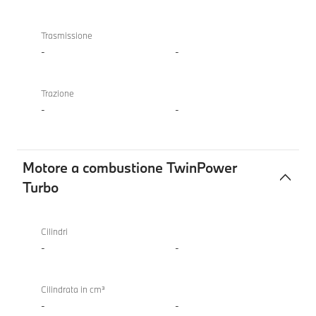
Trasmissione
-
-
Trazione
-
-
Motore a combustione TwinPower
Turbo
Motore
a
Cilindri
combustione
-
-
TwinPower
Turbo
Cilindrata in cm³
-
-