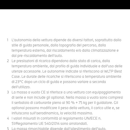
L’autonomia della vettura dipende da diversi fattori, soprattutto dallo
stile di guida personale, dalla topografia del percorso, dalla
temperatura esterna, dal riscaldamento e/o dalla climatizzazione e
dal pre-riscaldamento dell’auto.
Le prestazioni di ricarica dipendono dallo stato di carica, dalla
temperatura ambiente, dal profilo di guida individuale e dall'uso delle
utenze accessorie. Le autonomie indicate si riferiscono al WLTP Best
Case. Le durate delle ricariche si riferiscono a temperatura ambiente
di 23°C dopo un ciclo di guida e possono variare a seconda
dell’utilizzo.
La massa a vuoto CE si riferisce a una vettura con equipaggiamento
di serie e non include gli optional. Nella massa a vuoto sono compresi
il serbatoio di carburante pieno al 90 % + 75 kg per il guidatore. Gli
optional possono modificare il peso della vettura, il carico utile e, se
influiscono sull’aerodinamica, la velocità massima.
I valori misurati in conformità al regolamento UN/ECE n.
51/Regolamento UE 540/2014 sono arrotondati.
La massa rimorchiabile dipende dall’allestimento dell’auto.