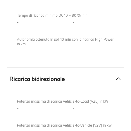
Tempo di ricarica minimo DC 10 – 80 % in h
-
-
Autonomia ottenuta in soli 10 min con la ricarica High Power
in km
-
-
Ricarica bidirezionale
Ricarica
bidirezionale
Potenza massima di scarica Vehicle-to-Load (V2L) in kW
-
-
Potenza massima di scarica Vehicle-to-Vehicle (V2V) in kW