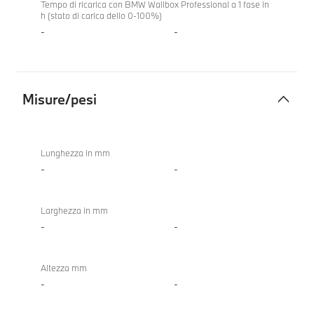
Tempo di ricarica con BMW Wallbox Professional a 1 fase in
h (stato di carica dello 0-100%)
-
-
Misure/pesi
Misure/pesi
Lunghezza in mm
-
-
Larghezza in mm
-
-
Altezza mm
-
-