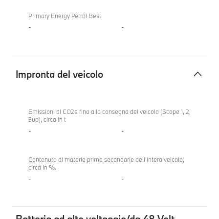
Primary Energy Petrol Best
-
-
Impronta del veicolo
Impronta
del
Emissioni di CO2e fino alla consegna del veicolo (Scope 1, 2,
3up), circa in t
veicolo
-
-
Contenuto di materie prime secondarie dell'intero veicolo,
circa in %.
-
-
Batteria ad alto voltaggio/da 48 Volt,