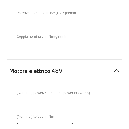
Potenza nominale in kW (CV)/giri/min
-
-
Coppia nominale in Nm/giri/min
-
-
Motore elettrico 48V
Motore
elettrico
(Nominal) power/30 minutes power in kW (hp)
48V
-
-
(Nominal) torque in Nm
-
-