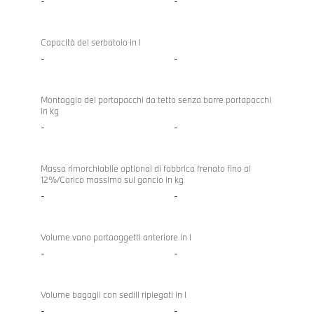
-
-
Capacità del serbatoio in l
-
-
Montaggio del portapacchi da tetto senza barre portapacchi
in kg
-
-
Massa rimorchiabile optional di fabbrica frenato fino al
12%/Carico massimo sul gancio in kg
-
-
Volume vano portaoggetti anteriore in l
-
-
Volume bagagli con sedili ripiegati in l
-
-