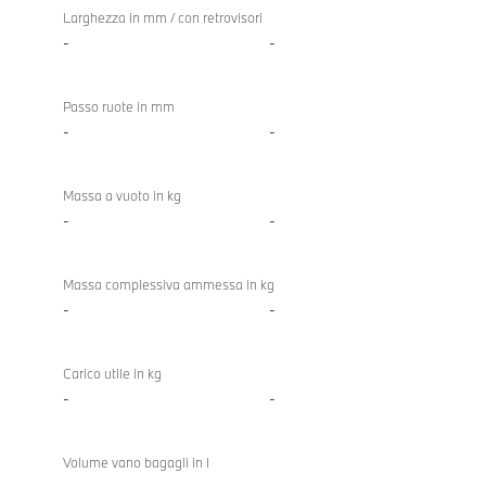
Larghezza in mm / con retrovisori
-
-
Passo ruote in mm
-
-
Massa a vuoto in kg
-
-
Massa complessiva ammessa in kg
-
-
Carico utile in kg
-
-
Volume vano bagagli in l