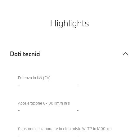
Highlights
Dati tecnici
Dati
tecnici
Potenza in kW (CV)
-
-
Accelerazione 0-100 km/h in s
-
-
Consumo di carburante in ciclo misto WLTP in l/100 km
-
-