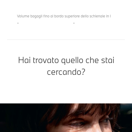
Volume bagagli fino al bordo superiore dello schienale in l
-
-
Hai trovato quello che stai
cercando?