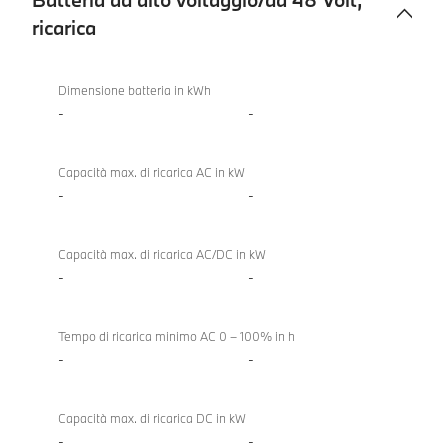
ricarica
Batteria
ad
Dimensione batteria in kWh
alto
-
-
voltaggio/da
48
Capacità max. di ricarica AC in kW
Volt,
-
-
ricarica
Capacità max. di ricarica AC/DC in kW
-
-
Tempo di ricarica minimo AC 0 – 100% in h
-
-
Capacità max. di ricarica DC in kW
-
-