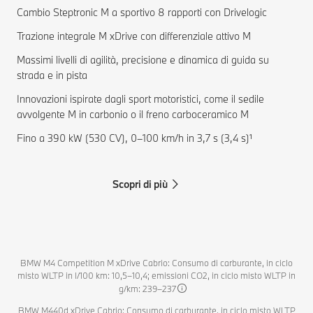
Cambio Steptronic M a sportivo 8 rapporti con Drivelogic
Trazione integrale M xDrive con differenziale attivo M
Massimi livelli di agilità, precisione e dinamica di guida su
strada e in pista
Innovazioni ispirate dagli sport motoristici, come il sedile
avvolgente M in carbonio o il freno carboceramico M
Fino a 390 kW (530 CV), 0–100 km/h in 3,7 s (3,4 s)¹
Scopri di più
BMW M4 Competition M xDrive Cabrio: Consumo di carburante, in ciclo
misto WLTP in l/100 km: 10,5–10,4; emissioni CO2, in ciclo misto WLTP in
g/km: 239–237
BMW M440d xDrive Cabrio: Consumo di carburante, in ciclo misto WLTP