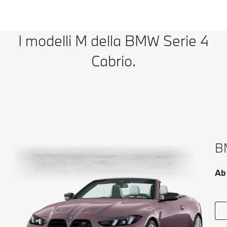
I modelli M della BMW Serie 4
Cabrio.
B
Ab