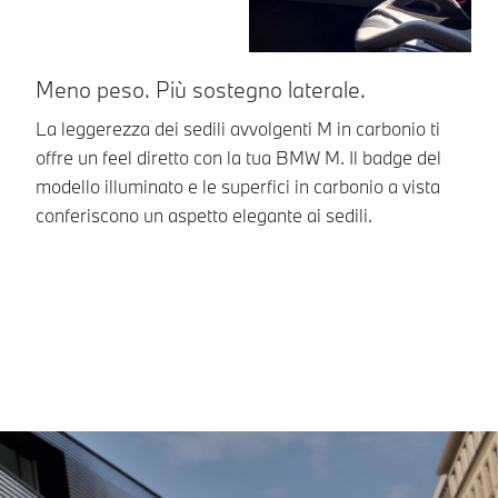
Meno peso. Più sostegno laterale.
U
e
La leggerezza dei sedili avvolgenti M in carbonio ti
offre un feel diretto con la tua BMW M. Il badge del
Il
modello illuminato e le superfici in carbonio a vista
de
conferiscono un aspetto elegante ai sedili.
cu
da