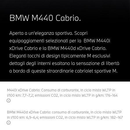
BMW M440 Cabrio.
Aperta a un’eleganza sportiva. Scopri
equipaggiamenti selezionati per la BMW M440i
xDrive Cabrio e la BMW M440d xDrive Cabrio.
Eleganti tocchi di design tipicamente M esclusivi
dettagli degli interni esaltano la sensazione di libertà
a bordo di queste straordinarie cabriolet sportive M.
M440i xDrive Cabrio: Consumo di carburante, in ciclo misto WLTP in
l/100 km: 7,7–7,2; emissioni CO2, in ciclo misto WLTP in g/km: 176–164
BMW M440d xDrive Cabrio: consumo di carburante, in ciclo misto WLTP
in l/100 km: 6,9–6,4; emissioni CO2, in ciclo misto WLTP in g/km: 182–167