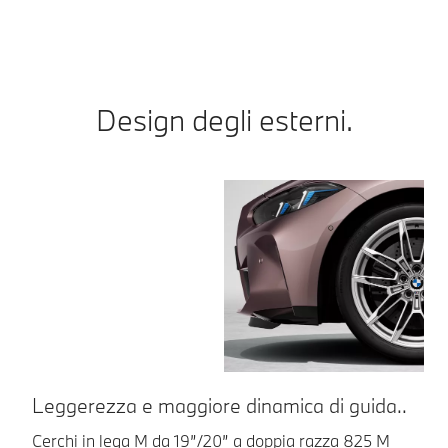
Design degli esterni.
Leggerezza e maggiore dinamica di guida..
Gr
Cerchi in lega M da 19”/20” a doppia razza 825 M
Un