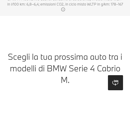
in l/100 km: 6,8–6,4; emissioni CO2, in ciclo misto WLTP in g/km: 178–167
Scegli la tua prossima auto tra i
modelli di BMW Serie 4 Cabrio
M.
bmw
Vernici
Cerchi
Capote
Rivestimenti
Modanature interne