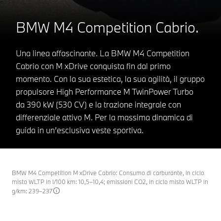
BMW M4 Competition Cabrio.
Una linea affascinante. La BMW M4 Competition
Cabrio con M xDrive conquista fin dal primo
momento. Con la sua estetica, la sua agilità, il gruppo
propulsore High Performance M TwinPower Turbo
da 390 kW (530 CV) e la trazione integrale con
differenziale attivo M. Per la massima dinamica di
guida in un’esclusiva veste sportiva.
BMW M4 Competition M xDrive Cabrio: Consumo di carburante, in ciclo
misto WLTP in l/100 km: 10,5–10,4; emissioni CO2, in ciclo misto WLTP in
g/km: 239–237