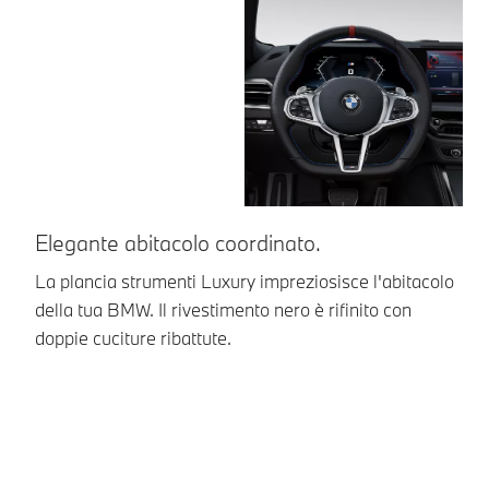
Elegante abitacolo coordinato.
D
c
La plancia strumenti Luxury impreziosisce l'abitacolo
della tua BMW. Il rivestimento nero è rifinito con
I 
doppie cuciture ribattute.
so
qu
An