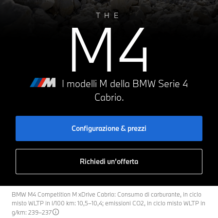
M4
THE
I modelli M della BMW Serie 4
Cabrio.
Configurazione & prezzi
Richiedi un’offerta
BMW M4 Competition M xDrive Cabrio: Consumo di carburante, in ciclo
misto WLTP in l/100 km: 10,5–10,4; emissioni CO2, in ciclo misto WLTP in
g/km: 239–237