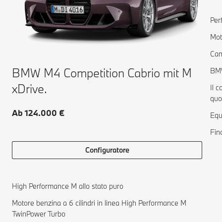
Per
Mot
Cam
BMW M4 Competition Cabrio mit M
BMW
xDrive.
Il c
quo
Ab 124.000 €
Equ
Fin
Configuratore
High Performance M allo stato puro
Motore benzina a 6 cilindri in linea High Performance M
TwinPower Turbo