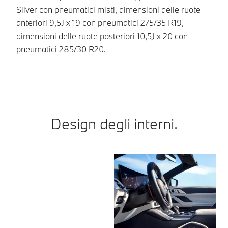
Silver con pneumatici misti, dimensioni delle ruote
co
anteriori 9,5J x 19 con pneumatici 275/35 R19,
ad
dimensioni delle ruote posteriori 10,5J x 20 con
ve
pneumatici 285/30 R20.
vi
Design degli interni.