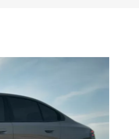
enza
oculare sempre a
e il
bordo.
o.
Mantieni sempre sotto
perfetto controllo la tua
orsi con
​
BMW i5 anche da
carica trovi
remoto. In caso di
 modo di
effrazioni le telecamere
 la tua auto
interne ed esterne
ercorso.
registrano l’accaduto.
BMW Maps o
Se necessario sarai
nte con la My
anche avvisato
 Se lo
automaticamente.
ti suggerisce
punto di
accanto ad uno
storanti