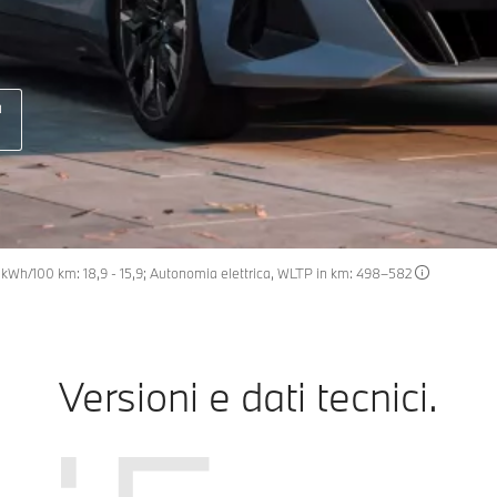
a
in kWh/100 km: 18,9 - 15,9; Autonomia elettrica, WLTP in km: 498–582
Versioni e dati tecnici.