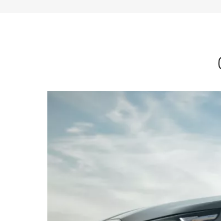
corsia giusta con
entra
la distanza di
autonom
sicurezza
nel parch
necessaria.
Parcheggiare
essere a bor
Il Driving Assistant
Parking Assis
Professional mantiene
Professional f
in sicurezza la corsia e
manovre di p
la distanza fino a una
della vettura.
velocità di 210 km/h.
sufficiente che
Una caratteristica
guidatore effe
particolarmente utile se
prima volta 
si viaggia nel traffico
con lunghez
intenso. In caso di
superiore a 
necessità, la tua BMW
registrandola
rallenta fino all’arresto
e riparte
autonomamente.