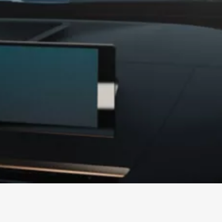
ua auto
Il tuo testimone oculare
re il
sempre a bordo.
a la tua
Il tuo testimone