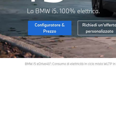
La BMW i5. 100% elettrica.
Configuratore &
Richiedi un’offert
Prezzo
personalizzata
1
BMW i5 eDrive40
: Consumo di elettricità in ciclo misto WLTP 
Versioni
Totalmente elettrica