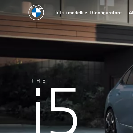
Dati tecnici
Finanziamento e leasing
Tutti i modelli e il Configuratore
Autonomia e ricarica
Al
i5
THE