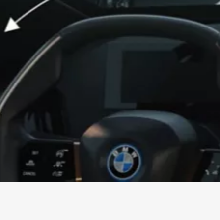
Sempre nella corsia
La tua BMW ent
giusta con la distanza
autonomamente
di sicurezza necessaria.
parcheggio.
Sempre nella
La tua B