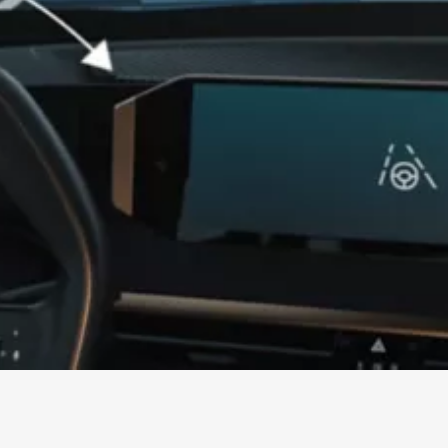
ra
Service – proprio
Ricarica la t
 nel
quando serve.
senza allunga
percorso.
MW
Service – proprio
Ricaric