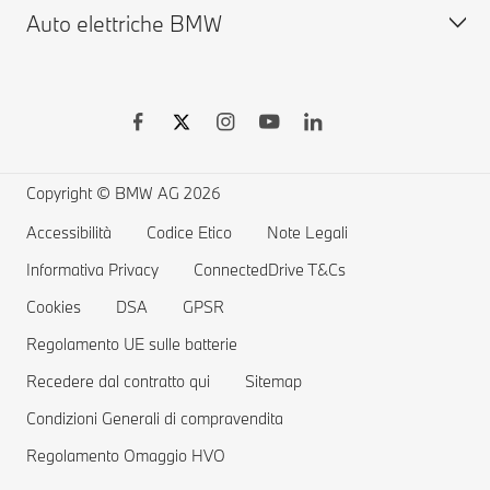
Auto elettriche BMW
Garanzie
Vetture disponibili usate
BMW Serie X
BMW Driver's Guide App
Shop Online
BMW M
BMW Remote Software Upgrade
Accessori BMW
BMW Touring
Vetture elettriche BMW
Richiami e Aggiornamenti Tecnici BMW Group
MYBMW Financial Services
BMW Berline
Ricarica pubblica per auto elettriche
Richiamo airbag Takata
Offerte BMW
Home Charging
Copyright © BMW AG 2026
Prenota un Test Drive
Gamma auto elettriche
Accessibilità
Codice Etico
Note Legali
Informativa Privacy
Costi delle auto elettriche
ConnectedDrive T&Cs
Cookies
DSA
GPSR
Vetture Plug-in Hybrid
Regolamento UE sulle batterie
Recedere dal contratto qui
Sitemap
Condizioni Generali di compravendita
Regolamento Omaggio HVO