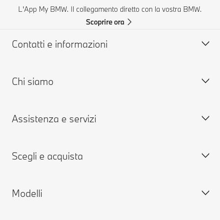
L'App My BMW. Il collegamento diretto con la vostra BMW.
Scoprire ora
Contatti e informazioni
Chi siamo
Aiuto & Contatti
FAQ: Domande frequenti
Assistenza e servizi
Concessionarie & Centri Service BMW
Lavora con noi
BMW Mobile Care
BMW.com
Scegli e acquista
Richiedi un'offerta
BMW Group
Prenota presso i Centri Service
MY BMW
Modelli
MY BMW App
Configura la tua BMW
BMW ConnectedDrive
Vetture disponibili nuove